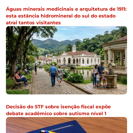
Águas minerais medicinais e arquitetura de 1911:
esta estância hidromineral do sul do estado
atrai tantos visitantes
Decisão do STF sobre isenção fiscal expõe
debate acadêmico sobre autismo nível 1