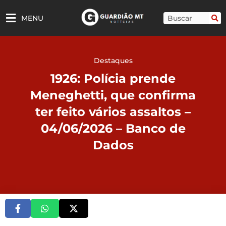
Ir
para
Pesquisar
MENU
o
conteúdo
Destaques
1926: Polícia prende
Meneghetti, que confirma
ter feito vários assaltos –
04/06/2026 – Banco de
Dados