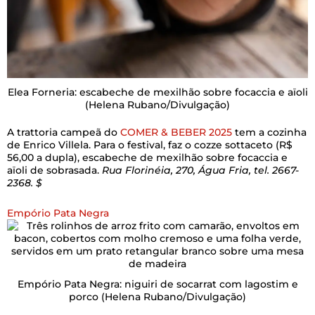
Elea Forneria: escabeche de mexilhão sobre focaccia e aïoli
(Helena Rubano/Divulgação)
A trattoria campeã do
COMER & BEBER 2025
tem a cozinha
de Enrico Villela. Para o festival, faz o cozze sottaceto (R$
56,00 a dupla), escabeche de mexilhão sobre focaccia e
aïoli de sobrasada.
Rua Florinéia, 270, Água Fria, tel. 2667-
2368. $
Empório Pata Negra
Empório Pata Negra: niguiri de socarrat com lagostim e
porco
(Helena Rubano/Divulgação)