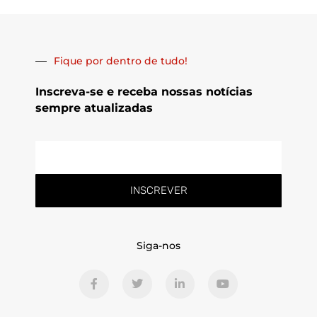
Fique por dentro de tudo!
Inscreva-se e receba nossas notícias
sempre atualizadas
E-
mail
INSCREVER
Siga-nos
F
T
L
Y
a
w
i
o
c
i
n
u
e
t
k
t