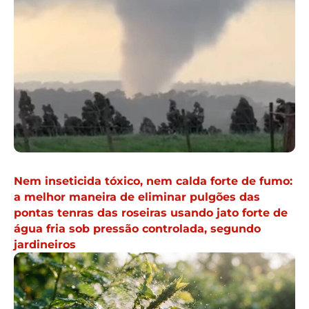
Nem inseticida tóxico, nem calda forte de fumo:
a melhor maneira de eliminar pulgões das
pontas tenras das roseiras usando jato forte de
água fria sob pressão controlada, segundo
jardineiros