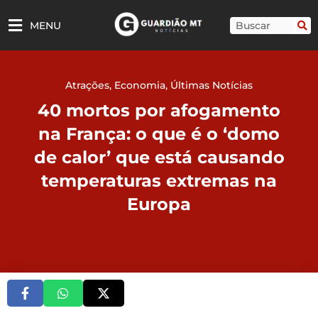
Ir
para
Pesquisar
MENU
o
conteúdo
Atrações
,
Economia
,
Últimas Notícias
40 mortos por afogamento
na França: o que é o ‘domo
de calor’ que está causando
temperaturas extremas na
Europa