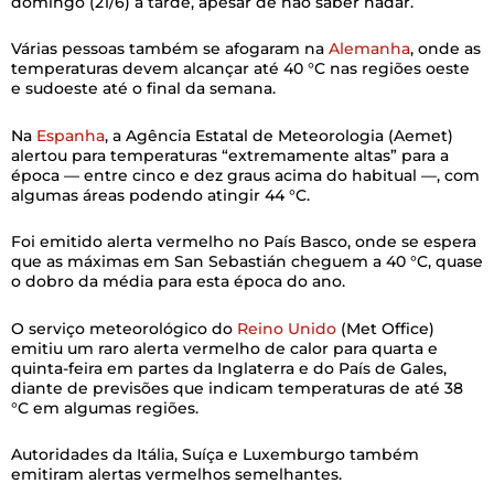
domingo (21/6) à tarde, apesar de não saber nadar.
Várias pessoas também se afogaram na
Alemanha
, onde as
temperaturas devem alcançar até 40 °C nas regiões oeste
e sudoeste até o final da semana.
Na
Espanha
, a Agência Estatal de Meteorologia (Aemet)
alertou para temperaturas “extremamente altas” para a
época — entre cinco e dez graus acima do habitual —, com
algumas áreas podendo atingir 44 °C.
Foi emitido alerta vermelho no País Basco, onde se espera
que as máximas em San Sebastián cheguem a 40 °C, quase
o dobro da média para esta época do ano.
O serviço meteorológico do
Reino Unido
(Met Office)
emitiu um raro alerta vermelho de calor para quarta e
quinta-feira em partes da Inglaterra e do País de Gales,
diante de previsões que indicam temperaturas de até 38
°C em algumas regiões.
Autoridades da Itália, Suíça e Luxemburgo também
emitiram alertas vermelhos semelhantes.