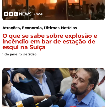
Atrações
,
Economia
,
Últimas Notícias
O que se sabe sobre explosão e
incêndio em bar de estação de
esqui na Suíça
1 de janeiro de 2026