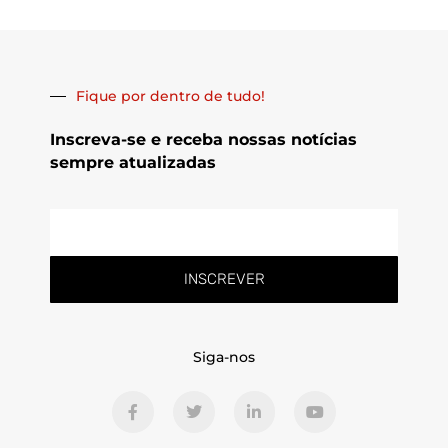
Fique por dentro de tudo!
Inscreva-se e receba nossas notícias
sempre atualizadas
E-
mail
INSCREVER
Siga-nos
F
T
L
Y
a
w
i
o
c
i
n
u
e
t
k
t