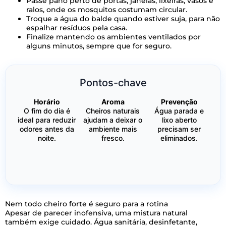
Passe pano perto de portas, janelas, lixeiras, vasos e
ralos, onde os mosquitos costumam circular.
Troque a água do balde quando estiver suja, para não
espalhar resíduos pela casa.
Finalize mantendo os ambientes ventilados por
alguns minutos, sempre que for seguro.
Pontos-chave
Horário
Aroma
Prevenção
O fim do dia é
Cheiros naturais
Água parada e
ideal para reduzir
ajudam a deixar o
lixo aberto
odores antes da
ambiente mais
precisam ser
noite.
fresco.
eliminados.
Nem todo cheiro forte é seguro para a rotina
Apesar de parecer inofensiva, uma mistura natural
também exige cuidado. Água sanitária, desinfetante,