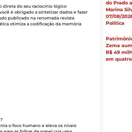
do Prado 
 direta do seu raciocínio lógico
Marina Sil
você é obrigado a sintetizar dados e fazer
07/08/2026
udo publicado na renomada revista
Política
tica otimiza a codificação da memória
Patrimôni
Zema aum
R$ 49 mil
em quatro
o?
nta o foco humano e eleva os níveis
as para as folhas de papel cria uma