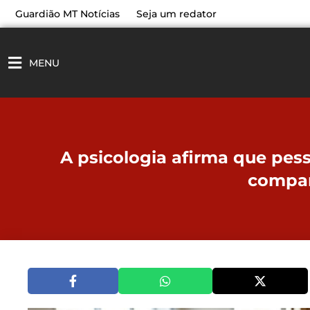
Ir
Guardião MT Notícias
Seja um redator
para
o
conteúdo
MENU
A psicologia afirma que pe
compart