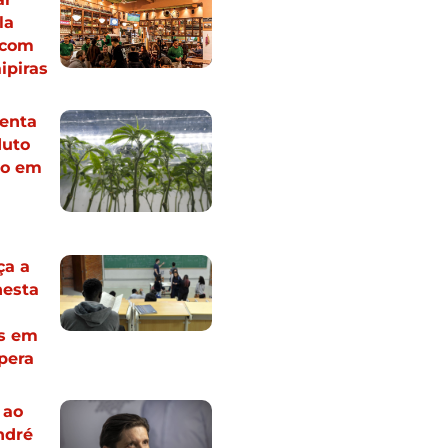
la
 com
ipiras
tenta
duto
vo em
ça a
nesta
s em
spera
 ao
ndré