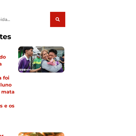
tes
do
a
 foi
aluno
s mata
s e os
ar