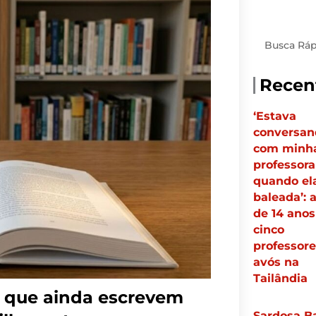
Pesquisar
Recen
‘Estava
conversan
com minh
professora
quando ela
baleada’: 
de 14 ano
cinco
professore
avós na
Tailândia
s que ainda escrevem
Sardosa B