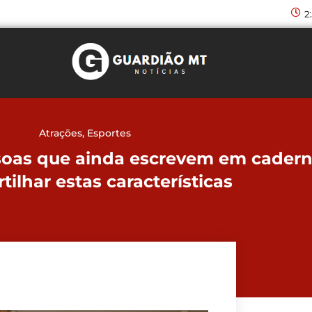
2
Atrações
,
Esportes
ssoas que ainda escrevem em cader
ilhar estas características