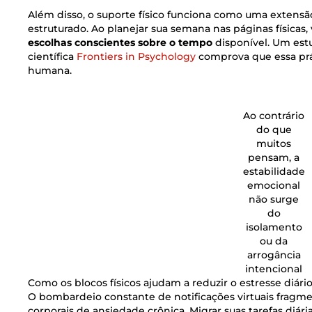
Além disso, o suporte físico funciona como uma extensão
estruturado. Ao planejar sua semana nas páginas físicas, 
escolhas conscientes sobre o tempo
disponível. Um est
científica
Frontiers in Psychology
comprova que essa prá
humana.
Ao contrário
do que
muitos
pensam, a
estabilidade
emocional
não surge
do
isolamento
ou da
arrogância
intencional
Como os blocos físicos ajudam a reduzir o estresse diári
O bombardeio constante de notificações virtuais fragme
corporais de ansiedade crônica. Migrar suas tarefas diári