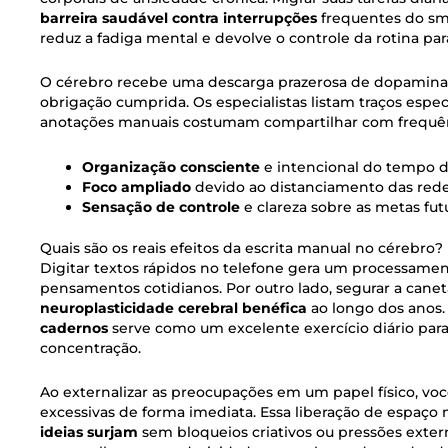
barreira saudável contra interrupções
frequentes do sm
reduz a fadiga mental e devolve o controle da rotina par
O cérebro recebe uma descarga prazerosa de dopamina
obrigação cumprida. Os especialistas listam traços espe
anotações manuais costumam compartilhar com frequên
Organização consciente
e intencional do tempo d
Foco ampliado
devido ao distanciamento das redes
Sensação de controle
e clareza sobre as metas futu
Quais são os reais efeitos da escrita manual no cérebro?
Digitar textos rápidos no telefone gera um processamen
pensamentos cotidianos. Por outro lado, segurar a caneta
neuroplasticidade cerebral benéfica
ao longo dos anos.
cadernos
serve como um excelente exercício diário para
concentração.
Ao externalizar as preocupações em um papel físico, vo
excessivas de forma imediata. Essa liberação de espaço
ideias surjam
sem bloqueios criativos ou pressões extern