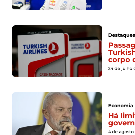
Destaque
Passag
Turkish
corpo 
24 de julho 
Economia
Há lim
govern
4 de agosto