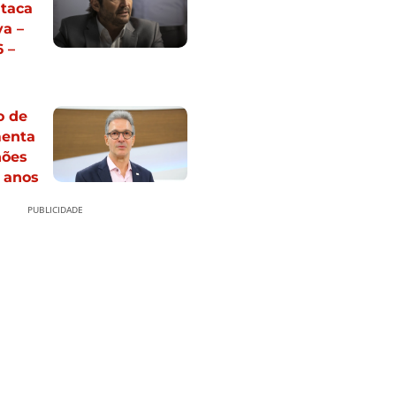
ataca
va –
 –
o de
enta
hões
 anos
PUBLICIDADE