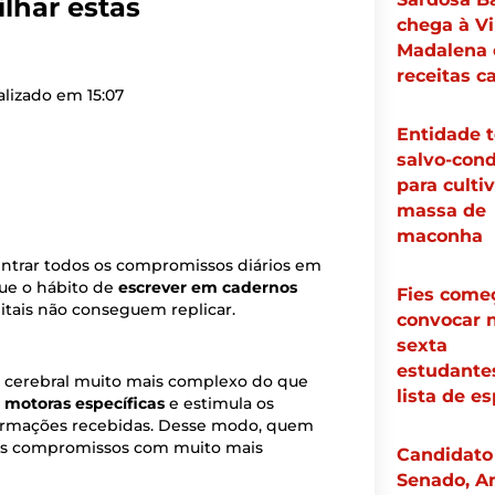
lhar estas
chega à Vi
Madalena
receitas ca
alizado em
15:07
Entidade 
salvo-con
para culti
massa de
maconha
entrar todos os compromissos diários em
que o hábito de
escrever em cadernos
Fies come
gitais não conseguem replicar.
convocar 
sexta
estudante
o cerebral muito mais complexo do que
lista de e
 motoras específicas
e estimula os
nformações recebidas. Desse modo, quem
us compromissos com muito mais
Candidato
Senado, A