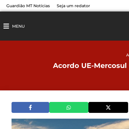
Ir
Guardião MT Notícias
Seja um redator
para
o
conteúdo
MENU
A
Acordo UE-Mercosul e