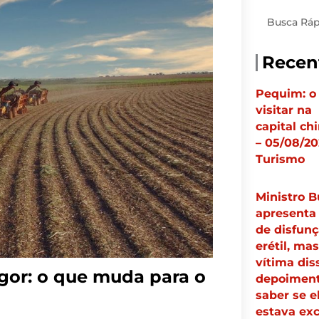
Pesquisar
Recen
Pequim: o
visitar na
capital ch
– 05/08/20
Turismo
Ministro B
apresenta
de disfun
erétil, mas
vítima di
gor: o que muda para o
depoiment
saber se e
estava exc