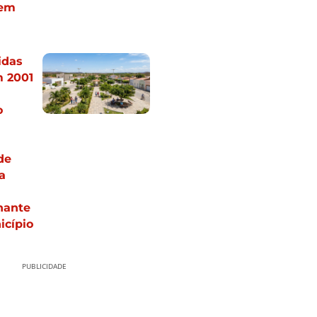
 em
idas
m 2001
o
de
a
nante
icípio
PUBLICIDADE