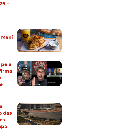
26 –
 Maní
i
 pela
afirma
m
e
a
o das
es
opa