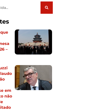
tes
 que
inesa
26 –
uzzi
 laudo
ção
sse em
o não
le
itado