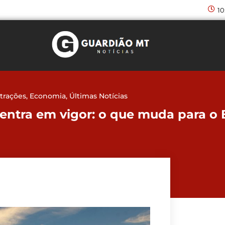
10
trações
,
Economia
,
Últimas Notícias
ntra em vigor: o que muda para o B