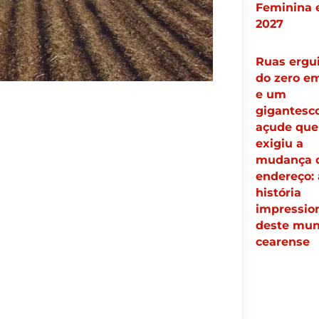
Feminina
2027
Ruas ergu
do zero e
e um
gigantesc
açude que
exigiu a
mudança 
endereço: 
história
impressio
deste mun
cearense