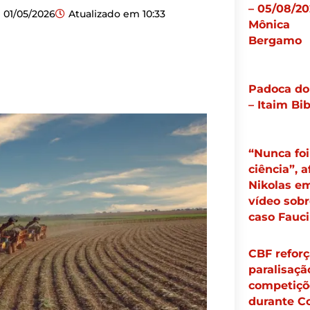
– 05/08/20
01/05/2026
Atualizado em
10:33
Mônica
Bergamo
Padoca do
– Itaim Bib
“Nunca foi
ciência”, 
Nikolas e
vídeo sobr
caso Fauci
CBF reforç
paralisaçã
competiçõ
durante C