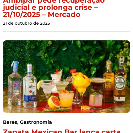
Ambipar pede recuperação
judicial e prolonga crise –
21/10/2025 – Mercado
21 de outubro de 2025
Bares
,
Gastronomia
Zapata Mexican Bar lança carta