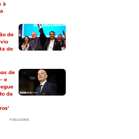
s à
ia
ão de
ávio
ta de
pas de
— e
segue
do da
ros’
PUBLICIDADE