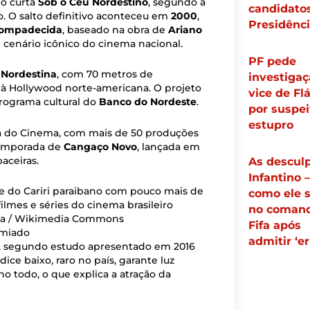
 o curta
Sob o Céu Nordestino
, segundo a
candidato
o. O salto definitivo aconteceu em
2000
,
Presidênc
Compadecida
, baseado na obra de
Ariano
e cenário icônico do cinema nacional.
PF pede
 Nordestina
, com 70 metros de
investigaç
 à Hollywood norte-americana. O projeto
vice de Fl
rograma cultural do
Banco do Nordeste
.
por suspei
estupro
bana do Cinema, com mais de 50 produções
 temporada de
Cangaço Novo
, lançada em
aceiras.
As descul
Infantino 
como ele 
no coman
edia / Wikimedia Commons
Fifa após
emiado
admitir ‘er
, segundo estudo apresentado em 2016
ce baixo, raro no país, garante luz
o todo, o que explica a atração da