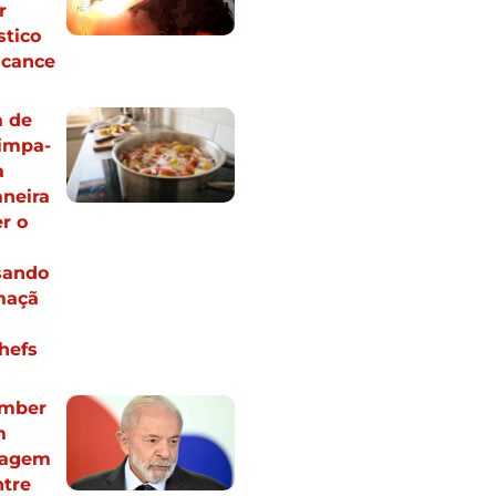
r
stico
lcance
 de
limpa-
a
neira
r o
sando
maçã
hefs
omber
m
magem
ntre