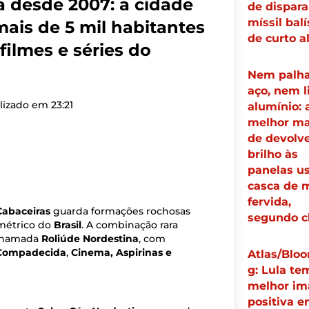
a desde 2007: a cidade
de dispara
míssil balí
ais de 5 mil habitantes
de curto a
filmes e séries do
Nem palha
aço, nem 
lizado em
23:21
alumínio: 
melhor ma
de devolve
brilho às
panelas u
casca de 
fervida,
Cabaceiras
guarda formações rochosas
segundo c
ométrico do
Brasil
. A combinação rara
 chamada
Roliúde Nordestina
, com
 Compadecida
,
Cinema, Aspirinas e
Atlas/Blo
g: Lula te
melhor i
positiva e