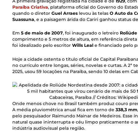
A primeira gravação registrada na cidade é de
1929
, com
Paraíba Criativa
, plataforma oficial do Governo do Estad
quando o diretor
Guel Arraes
levou às telas
O Auto da 
Suassuna
, e a paisagem árida do Cariri ganhou status d
Em
5 de maio de 2007
, foi inaugurado o letreiro
Roliúde
comprimento e 5 metros de altura, em referência direta
foi idealizado pelo escritor
Wills Leal
e financiado pelo p
Hoje a cidade ostenta o título oficial de Capital Parai
no currículo entre longas, séries, novelas e curtas. A 2ª
2025, usou 59 locações na Paraíba, sendo 10 delas em Cab
Cabaceiras, Paraíba // Créditos: Wikip
Onde menos chove no Brasil também produz couro pr
A média pluviométrica anual fica em torno de
338,3 mm
pelo pesquisador Raimundo Mainar de Medeiros. Esse índi
natural quase ininterrupta e céu limpo praticamente o an
indústria audiovisual pela região.