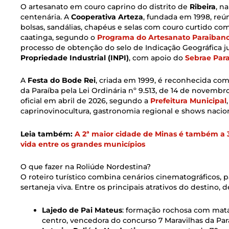
O artesanato em couro caprino do distrito de
Ribeira
, n
centenária. A
Cooperativa Arteza
, fundada em 1998, re
bolsas, sandálias, chapéus e selas com couro curtido com
caatinga, segundo o
Programa do Artesanato Paraiban
processo de obtenção do selo de Indicação Geográfica 
Propriedade Industrial (INPI)
, com apoio do
Sebrae Par
A
Festa do Bode Rei
, criada em 1999, é reconhecida com
da Paraíba pela Lei Ordinária nº 9.513, de 14 de novembr
oficial em abril de 2026, segundo a
Prefeitura Municipal
caprinovinocultura, gastronomia regional e shows nacion
Leia também:
A 2ª maior cidade de Minas é também a 
vida entre os grandes municípios
O que fazer na Roliúde Nordestina?
O roteiro turístico combina cenários cinematográficos, p
sertaneja viva. Entre os principais atrativos do destino, 
Lajedo de Pai Mateus
: formação rochosa com mata
centro, vencedora do concurso 7 Maravilhas da Para