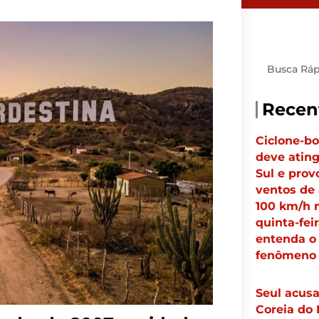
Pesquisar
Recen
Ciclone-b
deve ating
Sul e prov
ventos de 
100 km/h 
quinta-feir
entenda o
fenômeno
Seul acus
Coreia do 