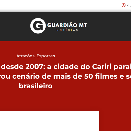
9
Atrações
,
Esportes
 desde 2007: a cidade do Cariri pa
rou cenário de mais de 50 filmes e 
brasileiro