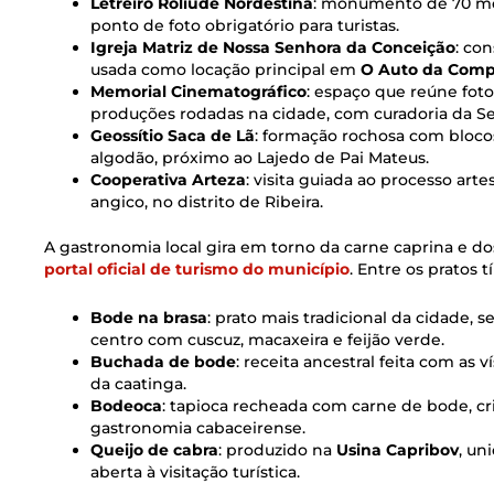
Letreiro Roliúde Nordestina
: monumento de 70 me
ponto de foto obrigatório para turistas.
Igreja Matriz de Nossa Senhora da Conceição
: co
usada como locação principal em
O Auto da Com
Memorial Cinematográfico
: espaço que reúne fotog
produções rodadas na cidade, com curadoria da Se
Geossítio Saca de Lã
: formação rochosa com bloc
algodão, próximo ao Lajedo de Pai Mateus.
Cooperativa Arteza
: visita guiada ao processo art
angico, no distrito de Ribeira.
A gastronomia local gira em torno da carne caprina e do
portal oficial de turismo do município
. Entre os pratos 
Bode na brasa
: prato mais tradicional da cidade, 
centro com cuscuz, macaxeira e feijão verde.
Buchada de bode
: receita ancestral feita com as
da caatinga.
Bodeoca
: tapioca recheada com carne de bode, cri
gastronomia cabaceirense.
Queijo de cabra
: produzido na
Usina Capribov
, un
aberta à visitação turística.