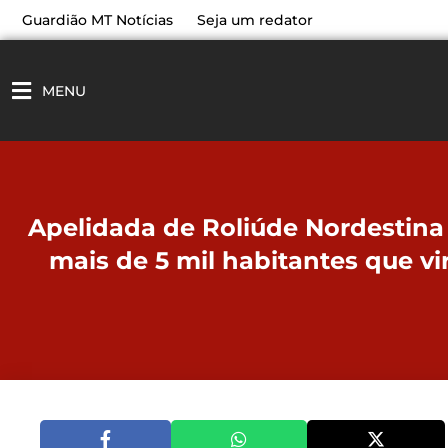
Ir
Guardião MT Notícias
Seja um redator
para
o
conteúdo
MENU
Apelidada de Roliúde Nordestina
mais de 5 mil habitantes que vi