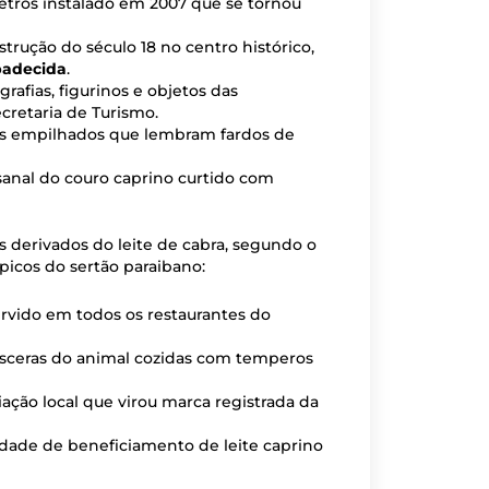
tros instalado em 2007 que se tornou
nstrução do século 18 no centro histórico,
padecida
.
rafias, figurinos e objetos das
cretaria de Turismo.
os empilhados que lembram fardos de
esanal do couro caprino curtido com
s derivados do leite de cabra, segundo o
típicos do sertão paraibano:
servido em todos os restaurantes do
 vísceras do animal cozidas com temperos
ação local que virou marca registrada da
idade de beneficiamento de leite caprino