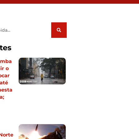
tes
omba
ir o
ocar
até
nesta
a;
a
Norte