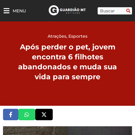
Ir
para
Pesquisar
MENU
o
conteúdo
Atrações
,
Esportes
Após perder o pet, jovem
encontra 6 filhotes
abandonados e muda sua
vida para sempre