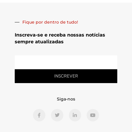
Fique por dentro de tudo!
Inscreva-se e receba nossas notícias
sempre atualizadas
E-
mail
INSCREVER
Siga-nos
F
T
L
Y
a
w
i
o
c
i
n
u
e
t
k
t
b
t
e
u