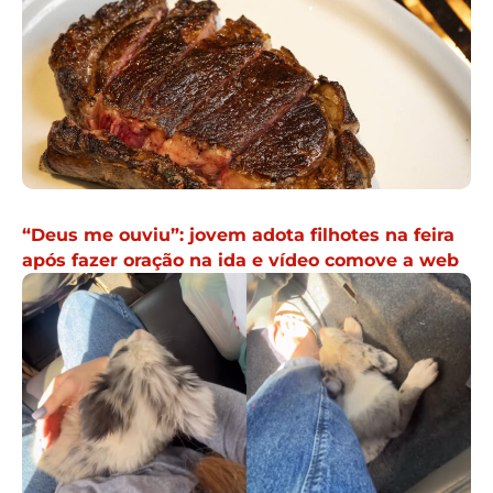
“Deus me ouviu”: jovem adota filhotes na feira
após fazer oração na ida e vídeo comove a web