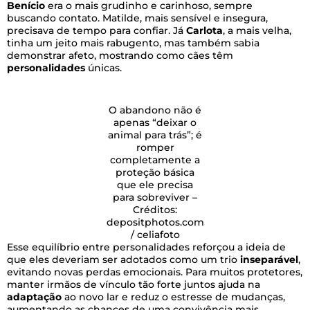
Benício
era o mais grudinho e carinhoso, sempre
buscando contato. Matilde, mais sensível e insegura,
precisava de tempo para confiar. Já
Carlota
, a mais velha,
tinha um jeito mais rabugento, mas também sabia
demonstrar afeto, mostrando como cães têm
personalidades
únicas.
O abandono não é
apenas “deixar o
animal para trás”; é
romper
completamente a
proteção básica
que ele precisa
para sobreviver –
Créditos:
depositphotos.com
/ celiafoto
Esse equilíbrio entre personalidades reforçou a ideia de
que eles deveriam ser adotados como um trio
inseparável
,
evitando novas perdas emocionais. Para muitos protetores,
manter irmãos de vínculo tão forte juntos ajuda na
adaptação
ao novo lar e reduz o estresse de mudanças,
aumentando as chances de uma convivência mais