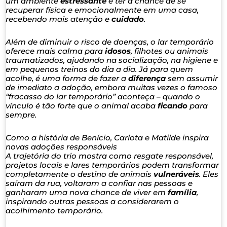
um ambiente
estressante
e ter a chance de se
recuperar física e emocionalmente em uma casa,
recebendo mais atenção e
cuidado
.
Além de diminuir o risco de doenças, o lar temporário
oferece mais calma para
idosos
, filhotes ou animais
traumatizados, ajudando na socialização, na higiene e
em pequenos treinos do dia a dia. Já para quem
acolhe, é uma forma de fazer a
diferença
sem assumir
de imediato a adoção, embora muitas vezes o famoso
“fracasso do lar temporário” aconteça – quando o
vínculo é tão forte que o animal acaba
ficando
para
sempre.
Como a história de Benício, Carlota e Matilde inspira
novas adoções responsáveis
A trajetória do trio mostra como resgate responsável,
projetos locais e lares temporários podem transformar
completamente o destino de animais
vulneráveis
. Eles
saíram da rua, voltaram a confiar nas pessoas e
ganharam uma nova chance de viver em
família
,
inspirando outras pessoas a considerarem o
acolhimento temporário.