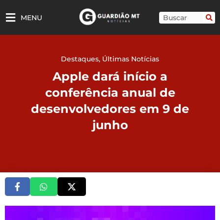
Ir
para
Pesquisar
MENU
o
conteúdo
Destaques
,
Últimas Notícias
Apple dará início a
conferência anual de
desenvolvedores em 9 de
junho