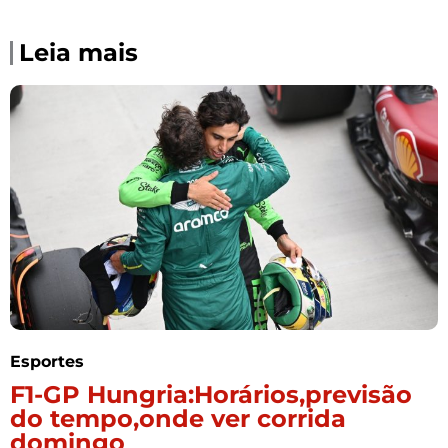
Leia mais
Esportes
F1-GP Hungria:Horários,previsão
do tempo,onde ver corrida
domingo