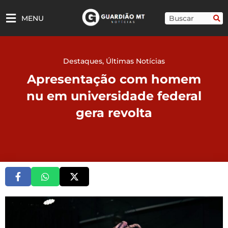
Ir
para
Pesquisar
MENU
o
conteúdo
Destaques
,
Últimas Notícias
Apresentação com homem
nu em universidade federal
gera revolta