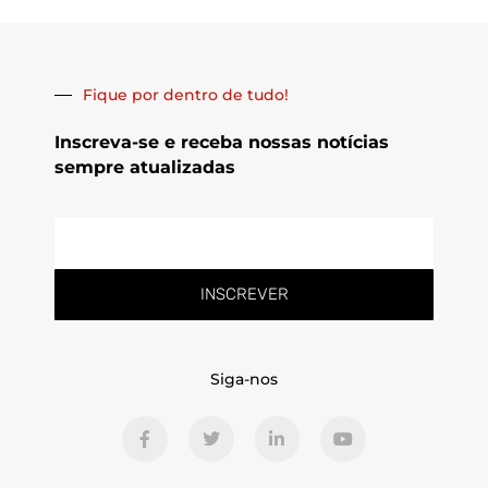
Fique por dentro de tudo!
Inscreva-se e receba nossas notícias
sempre atualizadas
E-
mail
INSCREVER
Siga-nos
F
T
L
Y
a
w
i
o
c
i
n
u
e
t
k
t