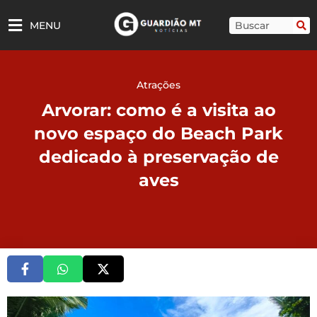
Ir
para
Pesquisar
MENU
o
conteúdo
Atrações
Arvorar: como é a visita ao
novo espaço do Beach Park
dedicado à preservação de
aves