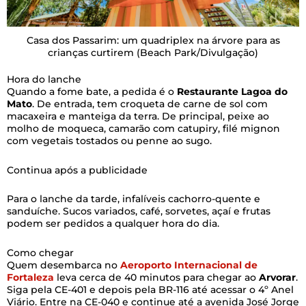
Casa dos Passarim: um quadriplex na árvore para as
crianças curtirem
(Beach Park/Divulgação)
Hora do lanche
Quando a fome bate, a pedida é o
Restaurante Lagoa do
Mato
. De entrada, tem croqueta de carne de sol com
macaxeira e manteiga da terra. De principal, peixe ao
molho de moqueca, camarão com catupiry, filé mignon
com vegetais tostados ou penne ao sugo.
Continua após a publicidade
Para o lanche da tarde, infalíveis cachorro-quente e
sanduíche. Sucos variados, café, sorvetes, açaí e frutas
podem ser pedidos a qualquer hora do dia.
Como chegar
Quem desembarca no
Aeroporto Internacional de
Fortaleza
leva cerca de 40 minutos para chegar ao
Arvorar
.
Siga pela CE-401 e depois pela BR-116 até acessar o 4º Anel
Viário. Entre na CE-040 e continue até a avenida José Jorge