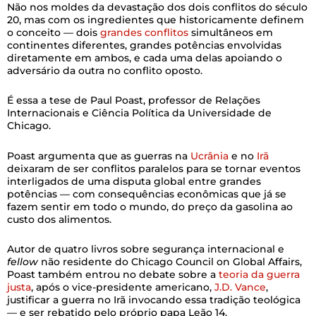
Não nos moldes da devastação dos dois conflitos do século
20, mas com os ingredientes que historicamente definem
o conceito — dois
grandes conflitos
simultâneos em
continentes diferentes, grandes potências envolvidas
diretamente em ambos, e cada uma delas apoiando o
adversário da outra no conflito oposto.
É essa a tese de Paul Poast, professor de Relações
Internacionais e Ciência Política da Universidade de
Chicago.
Poast argumenta que as guerras na
Ucrânia
e no
Irã
deixaram de ser conflitos paralelos para se tornar eventos
interligados de uma disputa global entre grandes
potências — com consequências econômicas que já se
fazem sentir em todo o mundo, do preço da gasolina ao
custo dos alimentos.
Autor de quatro livros sobre segurança internacional e
fellow
não residente do Chicago Council on Global Affairs,
Poast também entrou no debate sobre a
teoria da guerra
justa
, após o vice-presidente americano,
J.D. Vance
,
justificar a guerra no Irã invocando essa tradição teológica
— e ser rebatido pelo próprio papa Leão 14.