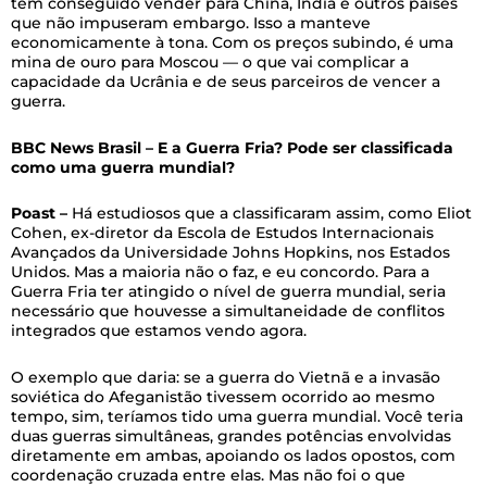
tem conseguido vender para China, Índia e outros países
que não impuseram embargo. Isso a manteve
economicamente à tona. Com os preços subindo, é uma
mina de ouro para Moscou — o que vai complicar a
capacidade da Ucrânia e de seus parceiros de vencer a
guerra.
BBC News Brasil – E a Guerra Fria? Pode ser classificada
como uma guerra mundial?
Poast –
Há estudiosos que a classificaram assim, como Eliot
Cohen, ex-diretor da Escola de Estudos Internacionais
Avançados da Universidade Johns Hopkins, nos Estados
Unidos. Mas a maioria não o faz, e eu concordo. Para a
Guerra Fria ter atingido o nível de guerra mundial, seria
necessário que houvesse a simultaneidade de conflitos
integrados que estamos vendo agora.
O exemplo que daria: se a guerra do Vietnã e a invasão
soviética do Afeganistão tivessem ocorrido ao mesmo
tempo, sim, teríamos tido uma guerra mundial. Você teria
duas guerras simultâneas, grandes potências envolvidas
diretamente em ambas, apoiando os lados opostos, com
coordenação cruzada entre elas. Mas não foi o que