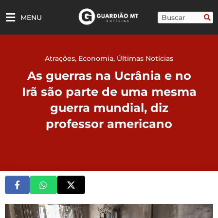
Ir
para
Pesquisar
MENU
o
conteúdo
Atrações
,
Economia
,
Últimas Notícias
As guerras na Ucrânia e no
Irã são parte de uma mesma
guerra mundial, diz
professor americano