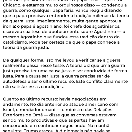
Chicago, e estamos muito orgulhosos disso — condenou a
guerra, como qualquer papa faria. Vance reagiu dizendo
que o papa precisava entender a tradição milenar da teoria
da guerra justa. Imediatamente, muita gente apontou a
ironia: o papa é agostiniano, foi chefe dos agostinianos,
escreveu sua tese de doutoramento sobre Agostinho — o
mesmo Agostinho que fundou essa tradição dentro do
catolicismo. Pode ter certeza de que o papa conhece a
teoria da guerra justa.
De qualquer forma, isso me levou a verificar se a guerra
realmente passa nesse teste. A teoria diz que uma guerra
justa precisa ter uma causa justa e ser conduzida de forma
justa. Para a causa ser justa, a guerra precisa ser de
autodefesa e ser o último recurso. Este conflito claramente
não satisfaz essas condições.
Quanto ao último recurso: havia negociações em
andamento. No dia anterior ao ataque americano com
Israel, o mediador omani — o ministro das Relações
Exteriores de Omã — disse que as conversas estavam
sendo muito produtivas e que as partes haviam
concordado em continuar negociando. Na manhã
seguinte, Trump atacou. A diplomacia não havia se