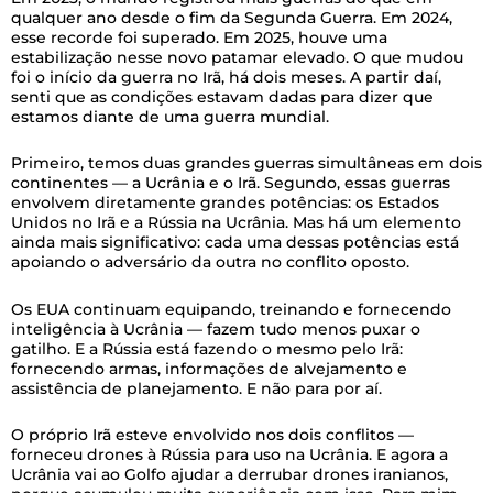
qualquer ano desde o fim da Segunda Guerra. Em 2024,
esse recorde foi superado. Em 2025, houve uma
estabilização nesse novo patamar elevado. O que mudou
foi o início da guerra no Irã, há dois meses. A partir daí,
senti que as condições estavam dadas para dizer que
estamos diante de uma guerra mundial.
Primeiro, temos duas grandes guerras simultâneas em dois
continentes — a Ucrânia e o Irã. Segundo, essas guerras
envolvem diretamente grandes potências: os Estados
Unidos no Irã e a Rússia na Ucrânia. Mas há um elemento
ainda mais significativo: cada uma dessas potências está
apoiando o adversário da outra no conflito oposto.
Os EUA continuam equipando, treinando e fornecendo
inteligência à Ucrânia — fazem tudo menos puxar o
gatilho. E a Rússia está fazendo o mesmo pelo Irã:
fornecendo armas, informações de alvejamento e
assistência de planejamento. E não para por aí.
O próprio Irã esteve envolvido nos dois conflitos —
forneceu drones à Rússia para uso na Ucrânia. E agora a
Ucrânia vai ao Golfo ajudar a derrubar drones iranianos,