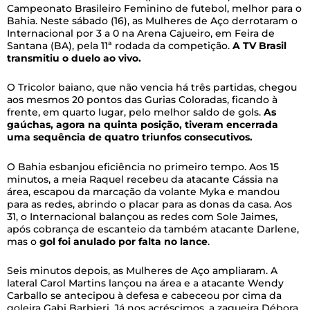
Campeonato Brasileiro Feminino de futebol, melhor para o
Bahia. Neste sábado (16), as Mulheres de Aço derrotaram o
Internacional por 3 a 0 na Arena Cajueiro, em Feira de
Santana (BA), pela 11ª rodada da competição.
A TV Brasil
transmitiu o duelo ao vivo.
O Tricolor baiano, que não vencia há três partidas, chegou
aos mesmos 20 pontos das Gurias Coloradas, ficando à
frente, em quarto lugar, pelo melhor saldo de gols.
As
gaúchas, agora na quinta posição, tiveram encerrada
uma sequência de quatro triunfos consecutivos.
O Bahia esbanjou eficiência no primeiro tempo. Aos 15
minutos, a meia Raquel recebeu da atacante Cássia na
área, escapou da marcação da volante Myka e mandou
para as redes, abrindo o placar para as donas da casa. Aos
31, o Internacional balançou as redes com Sole Jaimes,
após cobrança de escanteio da também atacante Darlene,
mas o
gol foi anulado por falta no lance
.
Seis minutos depois, as Mulheres de Aço ampliaram. A
lateral Carol Martins lançou na área e a atacante Wendy
Carballo se antecipou à defesa e cabeceou por cima da
goleira Gabi Barbieri. Já nos acréscimos, a zagueira Débora