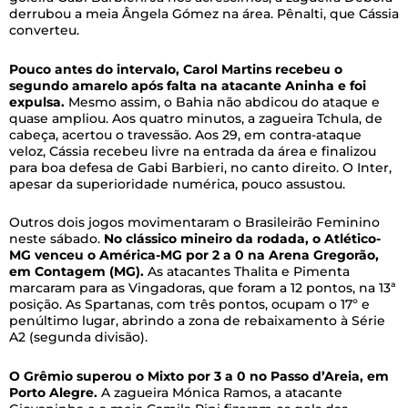
derrubou a meia Ângela Gómez na área. Pênalti, que Cássia
converteu.
Pouco antes do intervalo, Carol Martins recebeu o
segundo amarelo após falta na atacante Aninha e foi
expulsa.
Mesmo assim, o Bahia não abdicou do ataque e
quase ampliou. Aos quatro minutos, a zagueira Tchula, de
cabeça, acertou o travessão. Aos 29, em contra-ataque
veloz, Cássia recebeu livre na entrada da área e finalizou
para boa defesa de Gabi Barbieri, no canto direito. O Inter,
apesar da superioridade numérica, pouco assustou.
Outros dois jogos movimentaram o Brasileirão Feminino
neste sábado.
No clássico mineiro da rodada, o Atlético-
MG venceu o América-MG por 2 a 0 na Arena Gregorão,
em Contagem (MG).
As atacantes Thalita e Pimenta
marcaram para as Vingadoras, que foram a 12 pontos, na 13ª
posição. As Spartanas, com três pontos, ocupam o 17º e
penúltimo lugar, abrindo a zona de rebaixamento à Série
A2 (segunda divisão).
O Grêmio superou o Mixto por 3 a 0 no Passo d’Areia, em
Porto Alegre.
A zagueira Mónica Ramos, a atacante