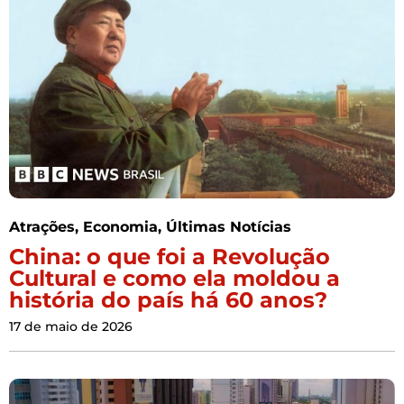
Atrações
,
Economia
,
Últimas Notícias
China: o que foi a Revolução
Cultural e como ela moldou a
história do país há 60 anos?
17 de maio de 2026