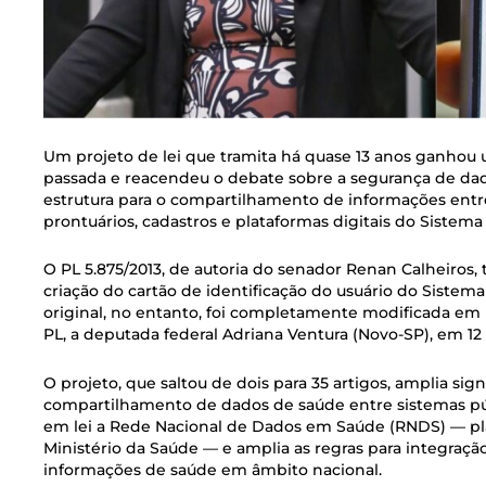
Um projeto de lei que tramita há quase 13 anos ganhou 
passada e reacendeu o debate sobre a segurança de dad
estrutura para o compartilhamento de informações entre
prontuários, cadastros e plataformas digitais do Sistem
O PL 5.875/2013, de autoria do senador Renan Calheiros, 
criação do cartão de identificação do usuário do Sistem
original, no entanto, foi completamente modificada em
PL, a deputada federal Adriana Ventura (Novo-SP), em 1
O projeto, que saltou de dois para 35 artigos, amplia sig
compartilhamento de dados de saúde entre sistemas púb
em lei a Rede Nacional de Dados em Saúde (RNDS) — pla
Ministério da Saúde — e amplia as regras para integração
informações de saúde em âmbito nacional.