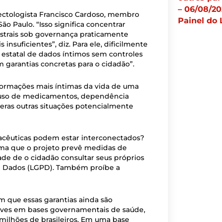
– 06/08/20
fectologista Francisco Cardoso, membro
Painel do 
o Paulo. “Isso significa concentrar
astrais sob governança praticamente
insuficientes”, diz. Para ele, dificilmente
 estatal de dados íntimos sem controles
 garantias concretas para o cidadão”.
formações mais íntimas da vida de uma
to, uso de medicamentos, dependência
meras outras situações potencialmente
armacêuticas podem estar interconectados?
rma que o projeto prevê medidas de
ade de o cidadão consultar seus próprios
 de Dados (LGPD). Também proíbe a
m que essas garantias ainda são
 graves em bases governamentais de saúde,
milhões de brasileiros. Em uma base