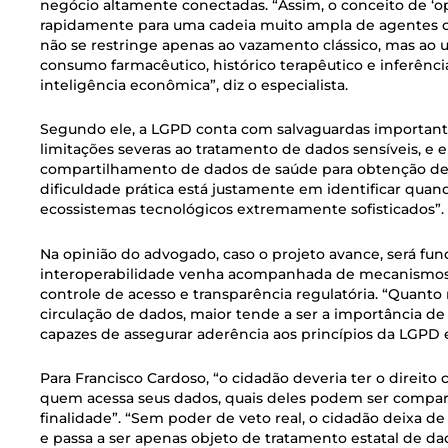
negócio altamente conectadas. “Assim, o conceito de ‘o
rapidamente para uma cadeia muito ampla de agentes co
não se restringe apenas ao vazamento clássico, mas ao u
consumo farmacêutico, histórico terapêutico e inferên
inteligência econômica”, diz o especialista.
Segundo ele, a LGPD conta com salvaguardas importan
limitações severas ao tratamento de dados sensíveis, e 
compartilhamento de dados de saúde para obtenção de
dificuldade prática está justamente em identificar quan
ecossistemas tecnológicos extremamente sofisticados”.
Na opinião do advogado, caso o projeto avance, será f
interoperabilidade venha acompanhada de mecanismos d
controle de acesso e transparência regulatória. “Quanto m
circulação de dados, maior tende a ser a importância de
capazes de assegurar aderência aos princípios da LGPD e
Para Francisco Cardoso, “o cidadão deveria ter o direito 
quem acessa seus dados, quais deles podem ser compart
finalidade”. “Sem poder de veto real, o cidadão deixa de 
e passa a ser apenas objeto de tratamento estatal de da