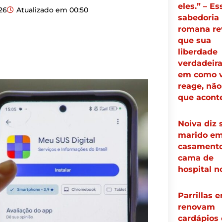
eles.” – Es
26
Atualizado em
00:50
sabedoria
romana re
que sua
liberdade
verdadeira
em como 
reage, não
que acont
Noiva diz 
marido e
casamento
cama de
hospital n
Parrillas 
renovam
cardápios