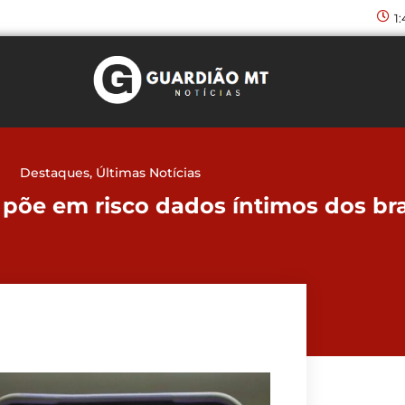
1
Destaques
,
Últimas Notícias
põe em risco dados íntimos dos bra