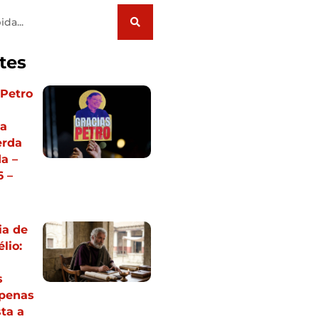
tes
 Petro
ia
erda
a –
 –
ia de
lio:
s
apenas
ta a