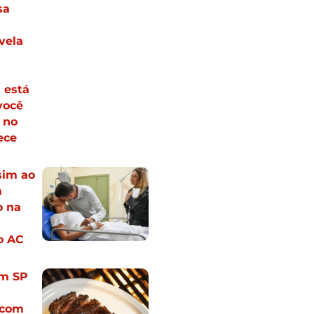
sa
vela
 está
você
 no
ece
sim ao
m
 na
o AC
em SP
 com