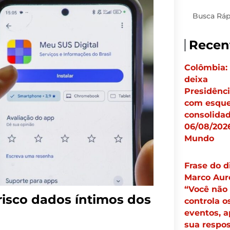
Pesquisar
Recen
Colômbia:
deixa
Presidênc
com esqu
consolidad
06/08/2026
Mundo
Frase do d
Marco Auré
“Você não
risco dados íntimos dos
controla o
eventos, 
sua respos