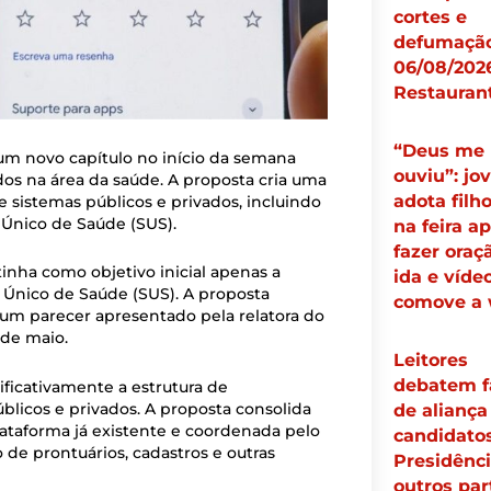
cortes e
defumação
06/08/2026
Restauran
“Deus me
um novo capítulo no início da semana
ouviu”: jo
os na área da saúde. A proposta cria uma
adota filh
 sistemas públicos e privados, incluindo
a Único de Saúde (SUS).
na feira a
fazer oraç
tinha como objetivo inicial apenas a
ida e víde
a Único de Saúde (SUS). A proposta
comove a
 um parecer apresentado pela relatora do
2 de maio.
Leitores
debatem f
nificativamente a estrutura de
licos e privados. A proposta consolida
de aliança
taforma já existente e coordenada pelo
candidato
 de prontuários, cadastros e outras
Presidênci
outros par