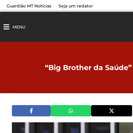
Ir
Guardião MT Notícias
Seja um redator
para
o
conteúdo
MENU
“Big Brother da Saúde” 