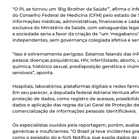
“O PL se tornou um ‘Big Brother da Saúde’”, afirma o in
do Conselho Federal de Medicina (CFM) pelo estado de Sã
informações médicas, administrativas, financeiras e cad
exclusiva do Ministério da Saúde, com salvaguardas legais 
a sociedade seria a favor da criação de “um ‘megabanco’
independentes, sem governança colegiada efetiva e sem
“Isso é extremamente perigoso. Estamos falando das in
pessoa: doenças psiquiátricas, HIV, infertilidade, abor
química, histórico sexual, predisposição genética e inú
sensíveis”, aponta.
Hospitais, laboratórios, plataformas digitais e redes f
Em seu parecer, a deputada federal Adriana Ventura afi
proteção de dados, como registro de acessos, possibilid
dados e aplicação das regras da Lei Geral de Proteção
comercialização de informações pessoais identificáveis.
Os especialistas ouvidos pela reportagem, porém, avalia
genéricas e insuficientes. “O Brasil já teve incidentes
como o episódio do e-SUS Notifica, que expôs dados de 