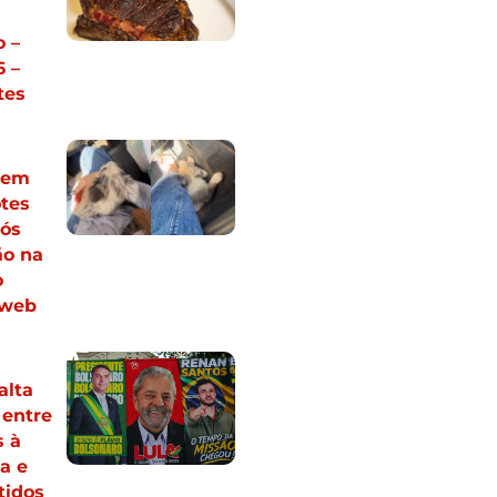
 –
 –
tes
vem
otes
pós
ão na
o
 web
alta
 entre
s à
a e
tidos