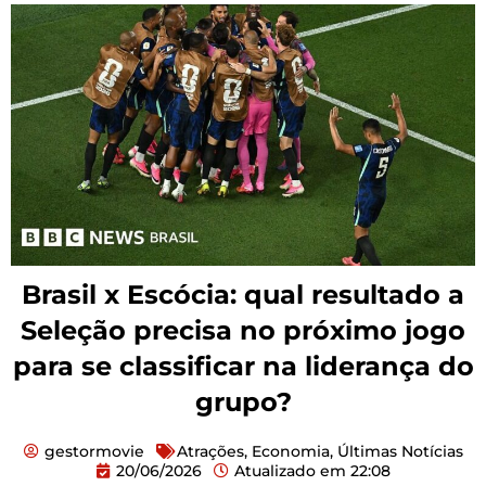
Brasil x Escócia: qual resultado a
Seleção precisa no próximo jogo
para se classificar na liderança do
grupo?
gestormovie
Atrações
,
Economia
,
Últimas Notícias
20/06/2026
Atualizado em
22:08