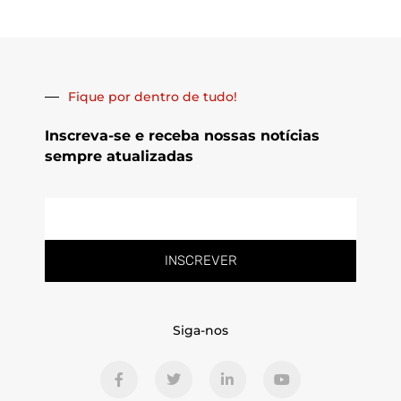
Fique por dentro de tudo!
Inscreva-se e receba nossas notícias
sempre atualizadas
E-
mail
INSCREVER
Siga-nos
F
T
L
Y
a
w
i
o
c
i
n
u