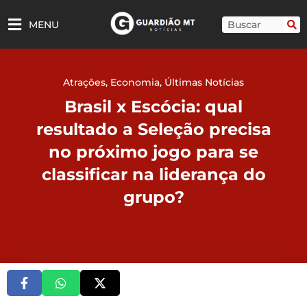
Ir
para
Pesquisar
MENU
o
conteúdo
Atrações
,
Economia
,
Últimas Notícias
Brasil x Escócia: qual
resultado a Seleção precisa
no próximo jogo para se
classificar na liderança do
grupo?