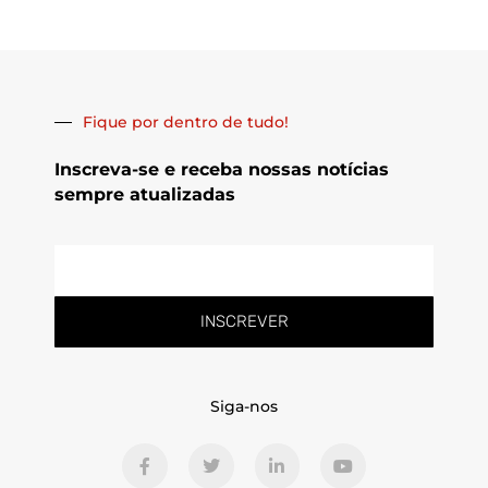
Fique por dentro de tudo!
Inscreva-se e receba nossas notícias
sempre atualizadas
E-
mail
INSCREVER
Siga-nos
F
T
L
Y
a
w
i
o
c
i
n
u