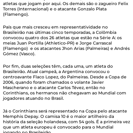
atletas que jogam por aqui. Os demais são o zagueiro Felix
Torres (Internacional) e o atacante Gonzalo Plata
(Flamengo).
País que mais cresceu em representatividade no
Brasileirão nas últimas cinco temporadas, a Colômbia
convocou quatro dos 26 atletas que estão na Série A: os
meias Juan Portilla (Athletico-PR) e Jorge Carrascal
(Flamengo) e os atacantes Jhon Arias (Palmeiras) e Andrés
Gómez (Vasco).
Por fim, duas seleções têm, cada uma, um atleta do
Brasileirão. Atual campeã, a Argentina convocou o
centroavante Flaco Lopez, do Palmeiras. Desde a Copa de
2006, quando foram chamados o volante Javier
Mascherano e o atacante Carlos Tévez, então no
Corinthians, os hermanos não chegavam ao Mundial com
jogadores atuando no Brasil.
Já o Corinthians será representado na Copa pelo atacante
Memphis Depay. O camisa 10 é o maior artilheiro da
história da seleção holandesa, com 54 gols. É a primeira vez
que um atleta europeu é convocado para o Mundial
jogando no Brasileirão.