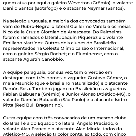
quem atua por aqui o goleiro Weverton (Grêmio), o volante
Danilo Santos (Botafogo) e o atacante Neymar (Santos).
Na seleção uruguaia, a maioria dos convocados também
vem do Rubro-Negro: o lateral Guillermo Varela e os meias
Nico de la Cruz e Giorgian de Arrascaeta. Do Palmeiras,
foram chamados o lateral Joaquín Piquerez e o volante
Emiliano Martínez. Outros dois clubes do Brasileirão
representados na Celeste Olímpica são o Internacional,
com o goleiro Sérgio Rochet; e o Fluminense, com o
atacante Agustín Canobbio.
A equipe paraguaia, por sua vez, tem o Verdão em
destaque, com três nomes: o zagueiro Gustavo Gómez, o
meia Maurício (que é brasileiro naturalizado) e o atacante
Ramón Sosa. Também jogam no Brasileirão os zagueiros
Fabian Balbuena (Grêmio) e Junior Alonso (Atlético-MG), o
volante Damián Bobadilla (São Paulo) e o atacante Isidro
Pitta (Red Bull Bragantino).
Outra equipe com três convocados de um mesmo clube
do Brasil é a do Equador: o lateral Ángelo Preciado, o
volante Alan Franco e o atacante Alan Minda, todos do
Atlético-MG. A seleção tricolor conta, ao todo, com cinco