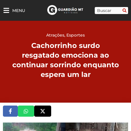
Ir
para
Pesquisar
MENU
o
conteúdo
Atrações
,
Esportes
Cachorrinho surdo
resgatado emociona ao
continuar sorrindo enquanto
espera um lar