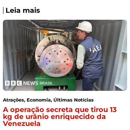
Leia mais
Atrações
,
Economia
,
Últimas Notícias
A operação secreta que tirou 13
kg de urânio enriquecido da
Venezuela