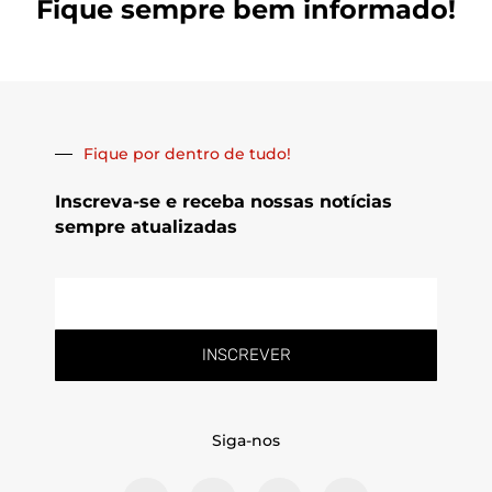
Fique sempre bem informado!
Fique por dentro de tudo!
Inscreva-se e receba nossas notícias
sempre atualizadas
E-
mail
INSCREVER
Siga-nos
F
T
L
Y