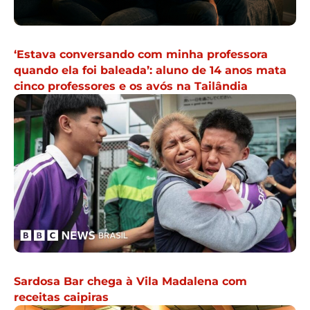
‘Estava conversando com minha professora
quando ela foi baleada’: aluno de 14 anos mata
cinco professores e os avós na Tailândia
Sardosa Bar chega à Vila Madalena com
receitas caipiras