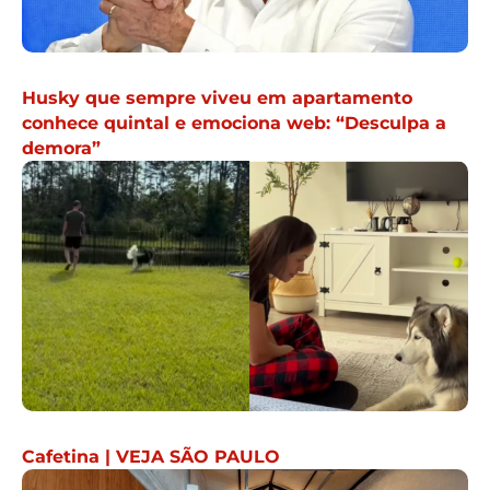
Husky que sempre viveu em apartamento
conhece quintal e emociona web: “Desculpa a
demora”
Cafetina | VEJA SÃO PAULO