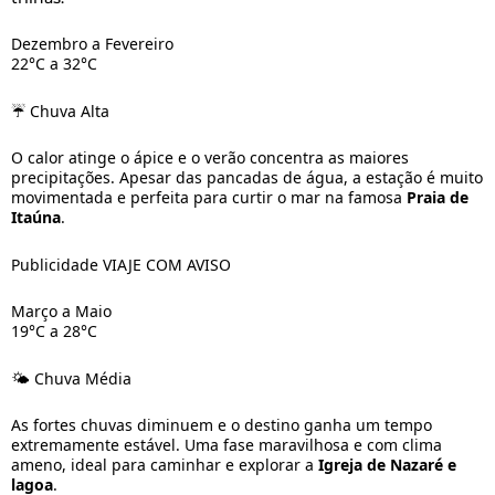
Dezembro a Fevereiro
22°C a 32°C
☔ Chuva Alta
O calor atinge o ápice e o verão concentra as maiores
precipitações. Apesar das pancadas de água, a estação é muito
movimentada e perfeita para curtir o mar na famosa
Praia de
Itaúna
.
Publicidade VIAJE COM AVISO
Março a Maio
19°C a 28°C
🌤️ Chuva Média
As fortes chuvas diminuem e o destino ganha um tempo
extremamente estável. Uma fase maravilhosa e com clima
ameno, ideal para caminhar e explorar a
Igreja de Nazaré e
lagoa
.