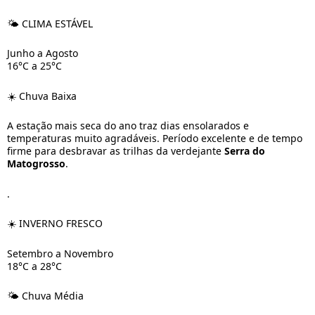
🌤️ CLIMA ESTÁVEL
Junho a Agosto
16°C a 25°C
☀️ Chuva Baixa
A estação mais seca do ano traz dias ensolarados e
temperaturas muito agradáveis. Período excelente e de tempo
firme para desbravar as trilhas da verdejante
Serra do
Matogrosso
.
.
☀️ INVERNO FRESCO
Setembro a Novembro
18°C a 28°C
🌤️ Chuva Média