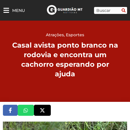
Ir
para
Pesquisar
MENU
o
conteúdo
Atrações
,
Esportes
Casal avista ponto branco na
rodovia e encontra um
cachorro esperando por
ajuda