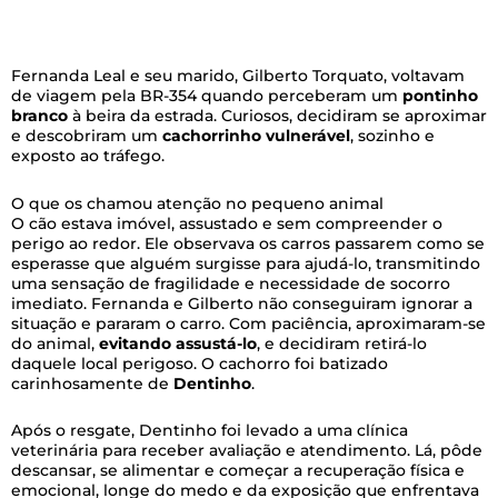
Fernanda Leal e seu marido, Gilberto Torquato, voltavam
de viagem pela BR-354 quando perceberam um
pontinho
branco
à beira da estrada. Curiosos, decidiram se aproximar
e descobriram um
cachorrinho vulnerável
, sozinho e
exposto ao tráfego.
O que os chamou atenção no pequeno animal
O cão estava imóvel, assustado e sem compreender o
perigo ao redor. Ele observava os carros passarem como se
esperasse que alguém surgisse para ajudá-lo, transmitindo
uma sensação de fragilidade e necessidade de socorro
imediato. Fernanda e Gilberto não conseguiram ignorar a
situação e pararam o carro. Com paciência, aproximaram-se
do animal,
evitando assustá-lo
, e decidiram retirá-lo
daquele local perigoso. O cachorro foi batizado
carinhosamente de
Dentinho
.
Após o resgate, Dentinho foi levado a uma clínica
veterinária para receber avaliação e atendimento. Lá, pôde
descansar, se alimentar e começar a recuperação física e
emocional, longe do medo e da exposição que enfrentava