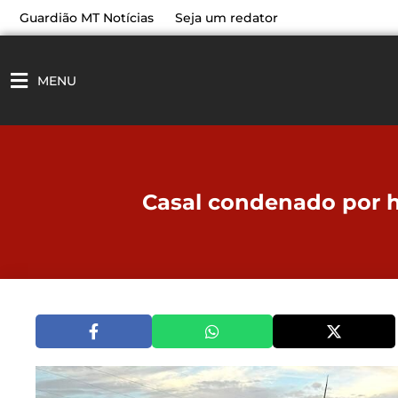
Ir
Guardião MT Notícias
Seja um redator
para
o
conteúdo
MENU
Casal condenado por h