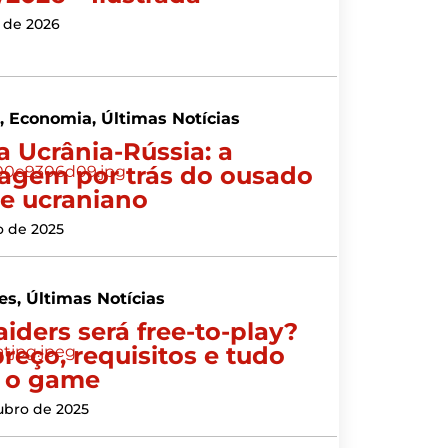
 de 2026
s
,
Economia
,
Últimas Notícias
a Ucrânia-Rússia: a
gem por trás do ousado
e ucraniano
o de 2025
es
,
Últimas Notícias
aiders será free-to-play?
preço, requisitos e tudo
 o game
ubro de 2025