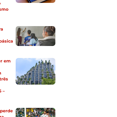
o
ismo
ra
básica
er em
m
três
 –
 perde
za,