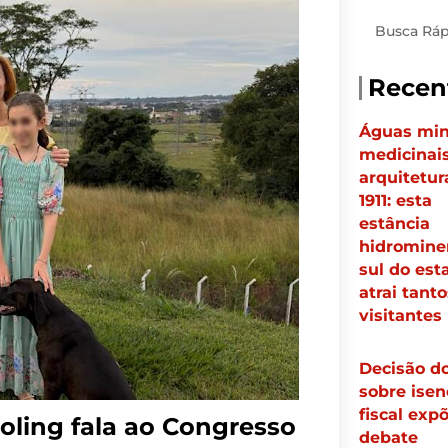
Pesquisar
Recen
Águas min
medicinais
arquitetur
1911: esta
estância
hidrominer
sul do est
atrai tanto
visitantes
Decisão d
sobre isen
fiscal exp
ling fala ao Congresso
debate