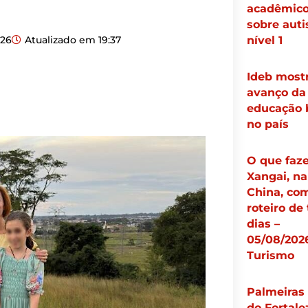
acadêmic
sobre aut
026
Atualizado em
19:37
nível 1
Ideb most
avanço da
educação 
no país
O que faz
Xangai, na
China, co
roteiro de 
dias –
05/08/2026
Turismo
Palmeiras
do Fortale