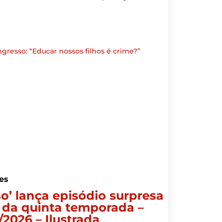
resso: “Educar nossos filhos é crime?”
es
so’ lança episódio surpresa
 da quinta temporada –
/2026 – Ilustrada