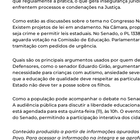
que regulamente a prática, o que gera insegurança juríd
enfrentem processos e condenações na Justiça.
Como estão as discussões sobre o tema no Congresso N
Existem projetos de lei em andamento. Na Câmara, propo
seja crime e permitir leis estaduais. No Senado, o PL 133
aguarda votação na Comissão de Educação. Parlamentare
tramitação com pedidos de urgência.
Quais são os principais argumentos usados por quem de
Defensores, como o senador Eduardo Girão, argumentam
necessidade para crianças com autismo, ansiedade sever
que a educação de qualidade deve respeitar as particula
Estado não deve ter a posse sobre os filhos.
Como a população pode acompanhar o debate no Sena
A audiência pública para discutir a liberdade educacional
está agendada para esta quinta-feira (11), às 10h. O event
do Senado, permitindo a participação interativa dos cid
Conteúdo produzido a partir de informações apuradas 
Povo. Para acessar a informação na íntegra e se apro