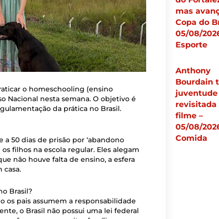
mas avanç
Copa do Br
05/08/2026
Esporte
Anthony
Bourdain 
raticar o homeschooling (ensino
juventude
sso Nacional nesta semana. O objetivo é
revisitada
regulamentação da prática no Brasil.
filme –
05/08/2026
Comida
a 50 dias de prisão por ‘abandono
os filhos na escola regular. Eles alegam
ue não houve falta de ensino, a esfera
 casa.
o Brasil?
do os pais assumem a responsabilidade
nte, o Brasil não possui uma lei federal