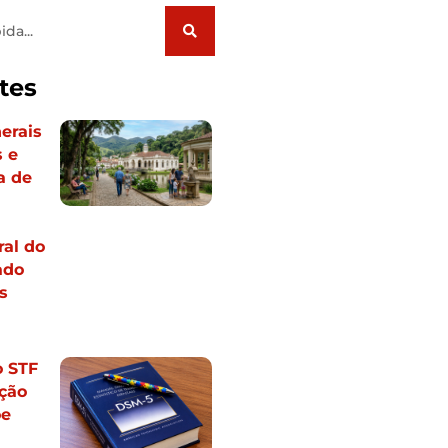
tes
erais
 e
a de
al do
ado
s
o STF
ção
õe