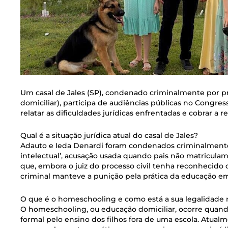
Um casal de Jales (SP), condenado criminalmente por p
domiciliar), participa de audiências públicas no Congre
relatar as dificuldades jurídicas enfrentadas e cobrar a 
Qual é a situação jurídica atual do casal de Jales?
Adauto e Ieda Denardi foram condenados criminalmente 
intelectual’, acusação usada quando pais não matriculam 
que, embora o juiz do processo civil tenha reconhecido q
criminal manteve a punição pela prática da educação em
O que é o homeschooling e como está a sua legalidade n
O homeschooling, ou educação domiciliar, ocorre quan
formal pelo ensino dos filhos fora de uma escola. Atualme