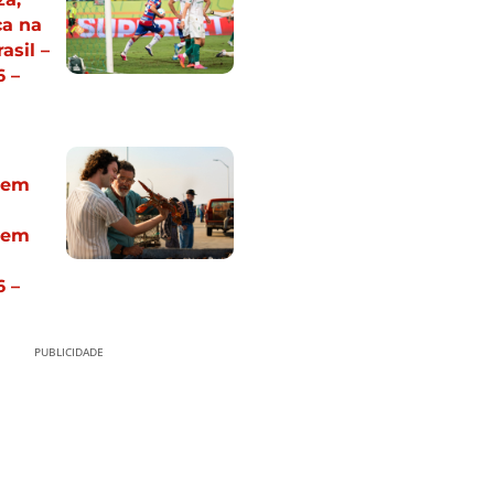
a na
asil –
 –
tem
 em
 –
PUBLICIDADE