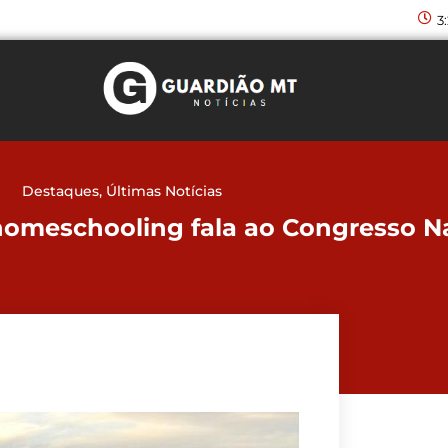
3
Destaques
,
Últimas Notícias
omeschooling fala ao Congresso N