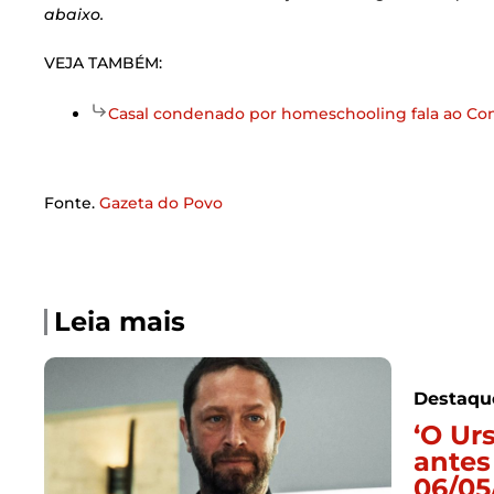
abaixo.
VEJA TAMBÉM:
Casal condenado por homeschooling fala ao Cong
Fonte.
Gazeta do Povo
Leia mais
Destaqu
‘O Ur
antes
06/05