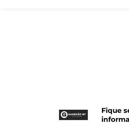
Fique 
inform