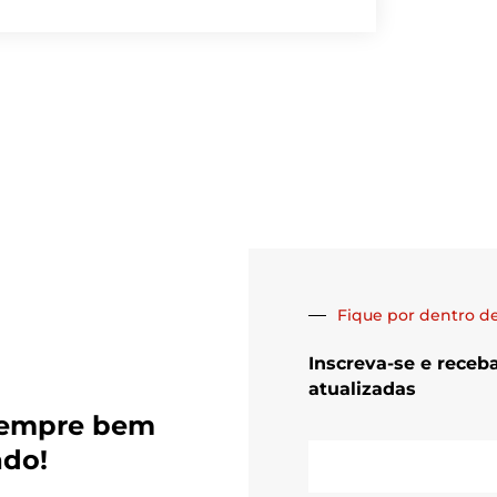
Fique por dentro de
Inscreva-se e receb
atualizadas
sempre bem
E-
ado!
mail