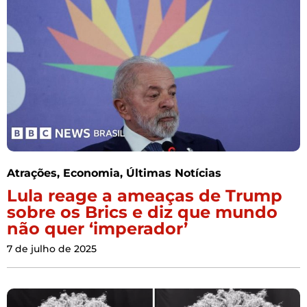
Atrações
,
Economia
,
Últimas Notícias
Lula reage a ameaças de Trump
sobre os Brics e diz que mundo
não quer ‘imperador’
7 de julho de 2025