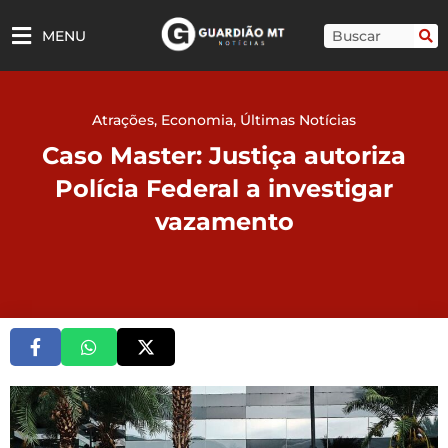
Ir
para
Pesquisar
MENU
o
conteúdo
Atrações
,
Economia
,
Últimas Notícias
Caso Master: Justiça autoriza
Polícia Federal a investigar
vazamento