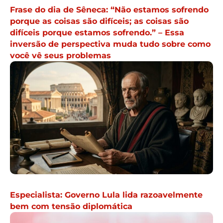
Frase do dia de Sêneca: “Não estamos sofrendo
porque as coisas são difíceis; as coisas são
difíceis porque estamos sofrendo.” – Essa
inversão de perspectiva muda tudo sobre como
você vê seus problemas
Especialista: Governo Lula lida razoavelmente
bem com tensão diplomática