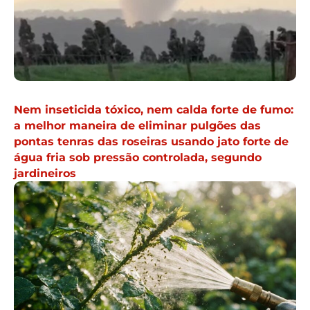
Nem inseticida tóxico, nem calda forte de fumo:
a melhor maneira de eliminar pulgões das
pontas tenras das roseiras usando jato forte de
água fria sob pressão controlada, segundo
jardineiros