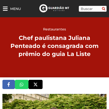
Ir
para
Pesquisar
MENU
o
conteúdo
Restaurantes
Chef paulistana Juliana
Penteado é consagrada com
prêmio do guia La Liste