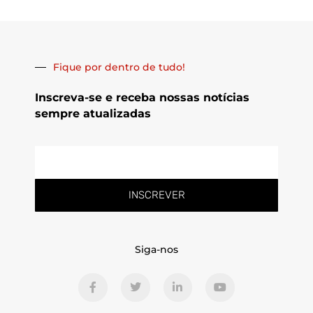
Fique por dentro de tudo!
Inscreva-se e receba nossas notícias
sempre atualizadas
E-
mail
INSCREVER
Siga-nos
F
T
L
Y
a
w
i
o
c
i
n
u
e
t
k
t