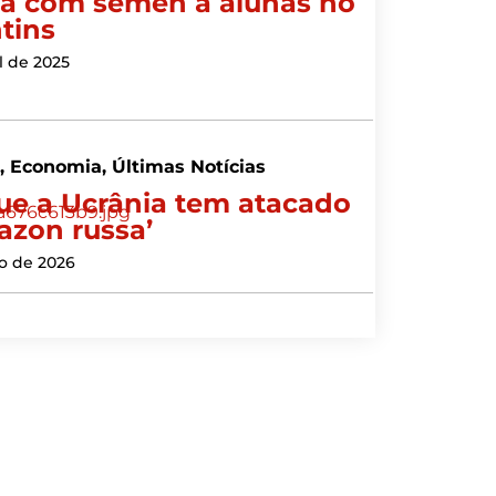
a com sêmen a alunas no
tins
l de 2025
s
,
Economia
,
Últimas Notícias
ue a Ucrânia tem atacado
azon russa’
ho de 2026