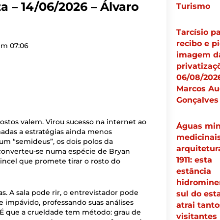
a – 14/06/2026 – Álvaro
Turismo
Tarcísio p
recibo e pi
 em
07:06
imagem d
privatizaç
06/08/2026
Marcos Au
Gonçalves
ostos valem. Virou sucesso na internet ao
Águas min
adas a estratégias ainda menos
medicinais
m “semideus”, os dois polos da
arquitetur
converteu-se numa espécie de Bryan
1911: esta
 incel que promete tirar o rosto do
estância
hidrominer
s. A sala pode rir, o entrevistador pode
sul do est
e impávido, professando suas análises
atrai tanto
. É que a crueldade tem método: grau de
visitantes