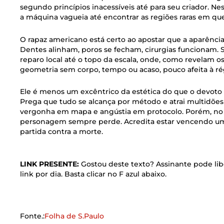
segundo princípios inacessíveis até para seu criador. Ness
a máquina vagueia até encontrar as regiões raras em que
O rapaz americano está certo ao apostar que a aparênci
Dentes alinham, poros se fecham, cirurgias funcionam. 
reparo local até o topo da escala, onde, como revelam os
geometria sem corpo, tempo ou acaso, pouco afeita à r
Ele é menos um excêntrico da estética do que o devoto
Prega que tudo se alcança por método e atrai multidões
vergonha em mapa e angústia em protocolo. Porém, no j
personagem sempre perde. Acredita estar vencendo uma
partida contra a morte.
LINK PRESENTE:
Gostou deste texto? Assinante pode libe
link por dia. Basta clicar no F azul abaixo.
Fonte.:
Folha de S.Paulo