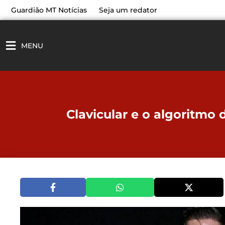
Ir
Guardião MT Notícias
Seja um redator
para
o
conteúdo
MENU
Clavicular e o algoritmo