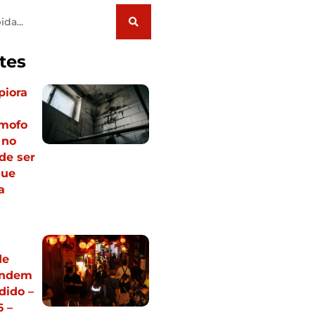
tes
piora
mofo
 no
de ser
que
a
de
endem
dido –
 –