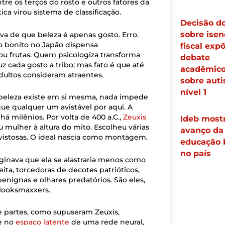
re os terços do rosto e outros fatores da
ca virou sistema de classificação.
Decisão d
sobre isen
va de que beleza é apenas gosto. Erro.
 bonito no Japão dispensa
fiscal exp
 ou frutas. Quem psicologiza transforma
debate
z cada gosto a tribo; mas fato é que até
acadêmic
dultos consideram atraentes.
sobre aut
nível 1
a beleza existe em si mesma, nada impede
e qualquer um avistável por aqui. A
á milênios. Por volta de 400 a.C.,
Zeuxis
Ideb most
 mulher à altura do mito. Escolheu várias
avanço da
vistosas. O ideal nascia como montagem.
educação 
no país
inava que ela se alastraria menos como
ita, torcedoras de decotes patrióticos,
enignas e olhares predatórios. São eles,
looksmaxxers.
 partes, como supuseram Zeuxis,
ge no
espaço latente
de uma rede neural,