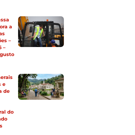
assa
ora a
as
ões –
 –
gusto
erais
 e
a de
al do
ado
s