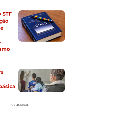
o STF
ção
õe
o
ismo
ra
básica
PUBLICIDADE