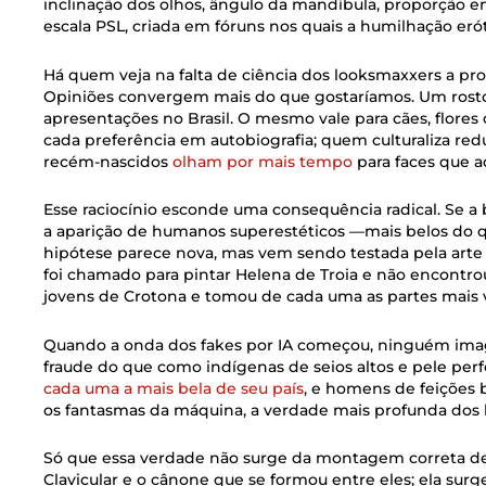
inclinação dos olhos, ângulo da mandíbula, proporção ent
escala PSL, criada em fóruns nos quais a humilhação eróti
Há quem veja na falta de ciência dos looksmaxxers a pro
Opiniões convergem mais do que gostaríamos. Um rosto
apresentações no Brasil. O mesmo vale para cães, flores
cada preferência em autobiografia; quem culturaliza redu
recém-nascidos
olham por mais tempo
para faces que a
Esse raciocínio esconde uma consequência radical. Se 
a aparição de humanos superestéticos —mais belos do qu
hipótese parece nova, mas vem sendo testada pela arte h
foi chamado para pintar Helena de Troia e não encontrou
jovens de Crotona e tomou de cada uma as partes mais 
Quando a onda dos fakes por IA começou, ninguém imag
fraude do que como indígenas de seios altos e pele perfe
cada uma a mais bela de seu país
, e homens de feições b
os fantasmas da máquina, a verdade mais profunda dos 
Só que essa verdade não surge da montagem correta de
Clavicular e o cânone que se formou entre eles; ela sur