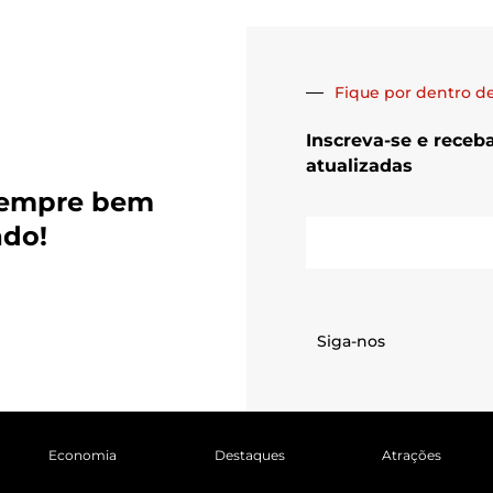
Fique por dentro de
Inscreva-se e receb
atualizadas
sempre bem
E-
ado!
mail
Siga-nos
Economia
Destaques
Atrações