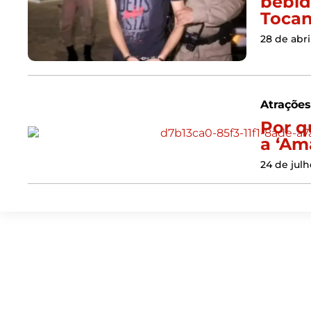
bebid
Tocan
28 de abri
Atraçõe
Por q
a ‘Am
24 de jul