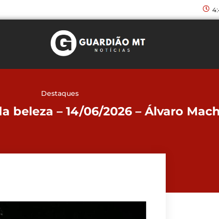
4
Destaques
 da beleza – 14/06/2026 – Álvaro Mac