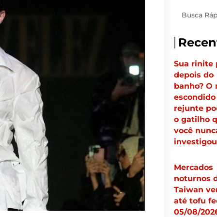
Pesquisar
Recen
Sua rinite 
depois do
banho? O 
escondido
rejunte po
o gatilho 
você nunc
investigou
Mercados
noturnos 
Taiwan v
até tofu fe
05/08/2026