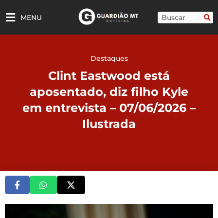
Ir
para
Pesquisar
MENU
o
conteúdo
Destaques
Clint Eastwood está
aposentado, diz filho Kyle
em entrevista – 07/06/2026 –
Ilustrada