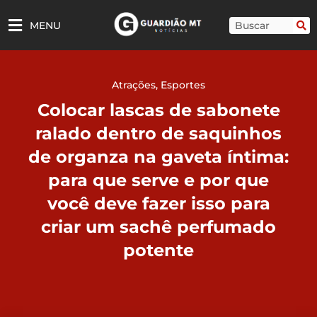
Ir
para
Pesquisar
MENU
o
conteúdo
Atrações
,
Esportes
Colocar lascas de sabonete
ralado dentro de saquinhos
de organza na gaveta íntima:
para que serve e por que
você deve fazer isso para
criar um sachê perfumado
potente