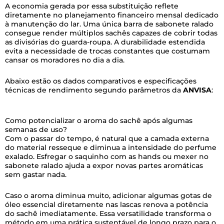
A economia gerada por essa substituição reflete
diretamente no planejamento financeiro mensal dedicado
à manutenção do lar. Uma única barra de sabonete ralado
consegue render múltiplos sachês capazes de cobrir todas
as divisórias do guarda-roupa. A durabilidade estendida
evita a necessidade de trocas constantes que costumam
cansar os moradores no dia a dia.
Abaixo estão os dados comparativos e especificações
técnicas de rendimento segundo parâmetros da
ANVISA
:
Como potencializar o aroma do sachê após algumas
semanas de uso?
Com o passar do tempo, é natural que a camada externa
do material resseque e diminua a intensidade do perfume
exalado. Esfregar o saquinho com as hands ou mexer no
sabonete ralado ajuda a expor novas partes aromáticas
sem gastar nada.
Caso o aroma diminua muito, adicionar algumas gotas de
óleo essencial diretamente nas lascas renova a potência
do sachê imediatamente. Essa versatilidade transforma o
método em uma prática sustentável de longo prazo para o