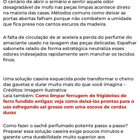
O cenário de abrir o armário e sentir aquele odor
desagradável de mofo nas peças limpas acontece direto
na maioria das casas. Métodos comuns como deixar as
portas abertas falham porque não combatem a umidade
que fica presa nos cantos escuros da madeira.
A falta de circulação de ar acelera a perda do perfume do
amaciante usado na lavagem das peças delicadas. Espalhar
sabonete ralado de forma estratégica neutraliza esses
odores indesejados rapidamente sem manchar os tecidos
finos.
Uma solução caseira esquecida pode transformar o cheiro
das gavetas e durar muito mais do que você imagina –
Créditos: Imagem Ilustrativa
Leia também:
Como limpar ferrugem de frigideiras de
ferro fundido antigas: veja como deixá-las prontas para o
uso esfregando sal grosso com uma escova de cerdas
duras
Como fazer o sachê perfumado potente passo a passo?
Preparar essa solução caseira exige poucos minutos e
garante uma durabilidade muito superior aos