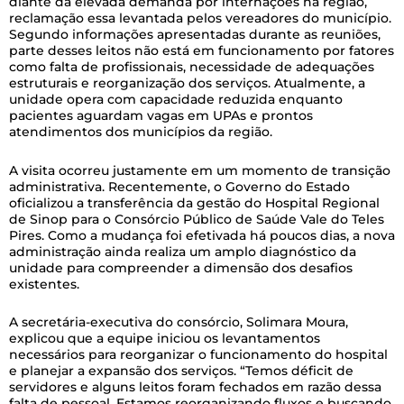
diante da elevada demanda por internações na região,
reclamação essa levantada pelos vereadores do município.
Segundo informações apresentadas durante as reuniões,
parte desses leitos não está em funcionamento por fatores
como falta de profissionais, necessidade de adequações
estruturais e reorganização dos serviços. Atualmente, a
unidade opera com capacidade reduzida enquanto
pacientes aguardam vagas em UPAs e prontos
atendimentos dos municípios da região.
A visita ocorreu justamente em um momento de transição
administrativa. Recentemente, o Governo do Estado
oficializou a transferência da gestão do Hospital Regional
de Sinop para o Consórcio Público de Saúde Vale do Teles
Pires. Como a mudança foi efetivada há poucos dias, a nova
administração ainda realiza um amplo diagnóstico da
unidade para compreender a dimensão dos desafios
existentes.
A secretária-executiva do consórcio, Solimara Moura,
explicou que a equipe iniciou os levantamentos
necessários para reorganizar o funcionamento do hospital
e planejar a expansão dos serviços. “Temos déficit de
servidores e alguns leitos foram fechados em razão dessa
falta de pessoal. Estamos reorganizando fluxos e buscando