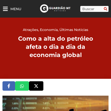
Ir
para
Pesquisar
MENU
o
conteúdo
Atrações
,
Economia
,
Últimas Notícias
Como a alta do petróleo
afeta o dia a dia da
economia global