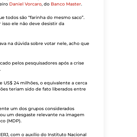
eiro
Daniel Vorcaro
, do
Banco Master
.
ue todos são “farinha do mesmo saco”.
 isso ele não deve desistir da
tava na dúvida sobre votar nele, acho que
ado pelos pesquisadores após a crise
.
e US$ 24 milhões, o equivalente a cerca
es teriam sido de fato liberados entre
mente um dos grupos considerados
ocou um desgaste relevante na imagem
ico (MDP).
UERJ, com o auxílio do Instituto Nacional