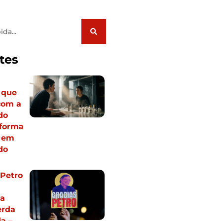
tes
o que
com a
do
sforma
e em
ado
 Petro
ia
erda
a –