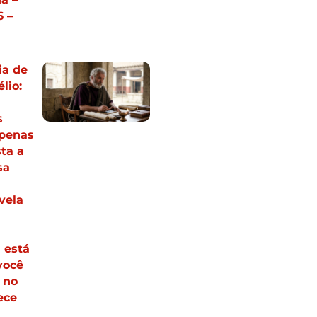
 –
ia de
lio:
s
apenas
ta a
sa
vela
 está
você
 no
ece