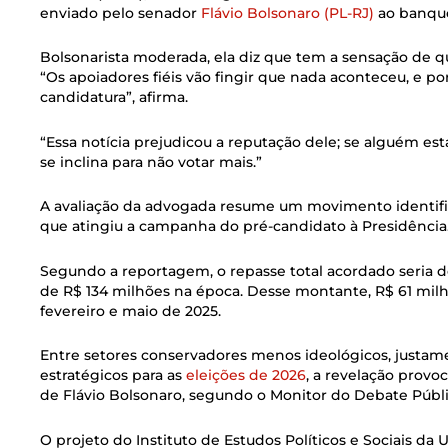
enviado pelo senador
Flávio Bolsonaro (PL-RJ)
ao banqu
Bolsonarista moderada, ela diz que tem a sensação de q
“Os apoiadores fiéis vão fingir que nada aconteceu, e por
candidatura”, afirma.
“Essa notícia prejudicou a reputação dele; se alguém es
se inclina para não votar mais.”
A avaliação da advogada resume um movimento identific
que atingiu a campanha do pré-candidato à Presidência
Segundo a reportagem, o repasse total acordado seria d
de R$ 134 milhões na época. Desse montante, R$ 61 milhõ
fevereiro e maio de 2025.
Entre setores conservadores menos ideológicos, justa
estratégicos para as
eleições de 2026
, a revelação prov
de Flávio Bolsonaro, segundo o Monitor do Debate Públ
O projeto do Instituto de Estudos Políticos e Sociais da 