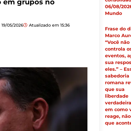
ro em grupos no
06/08/2026
Mundo
19/05/2026
Atualizado em
15:36
Frase do d
Marco Auré
“Você não
controla o
eventos, 
sua respos
eles.” – Es
sabedoria
romana re
que sua
liberdade
verdadeira
em como 
reage, não
que acont