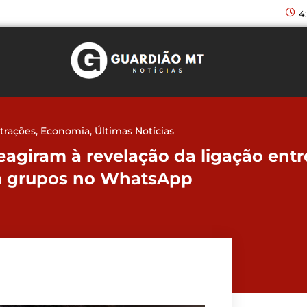
4
trações
,
Economia
,
Últimas Notícias
eagiram à revelação da ligação entr
 grupos no WhatsApp