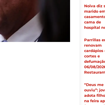
Noiva diz 
marido e
casamento
cama de
hospital n
Parrillas 
renovam
cardápios
cortes e
defumação
06/08/2026
Restauran
“Deus me
ouviu”: jo
adota filh
na feira a