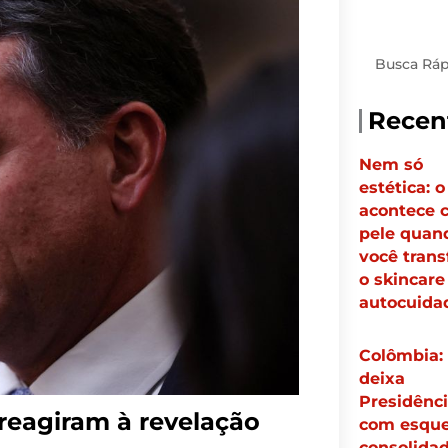
Pesquisar
Recen
Nem só
estética: 
acontece 
pele quan
você tran
o skincar
autocuid
Colômbia:
deixa
Presidênc
reagiram à revelação
com esqu
consolidad