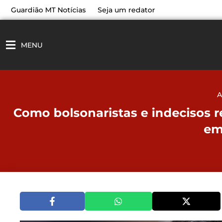
Ir
Guardião MT Notícias
Seja um redator
para
o
conteúdo
MENU
A
Como bolsonaristas e indecisos r
em