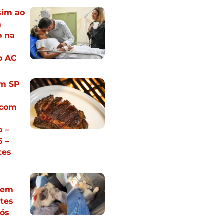
sim ao
m
 na
o AC
em SP
 com
 –
 –
tes
vem
otes
pós