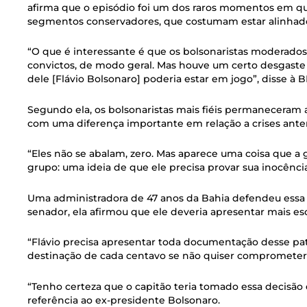
afirma que o episódio foi um dos raros momentos em qu
segmentos conservadores, que costumam estar alinhad
“O que é interessante é que os bolsonaristas moderado
convictos, de modo geral. Mas houve um certo desgaste 
dele [Flávio Bolsonaro] poderia estar em jogo”, disse à 
Segundo ela, os bolsonaristas mais fiéis permaneceram 
com uma diferença importante em relação a crises anter
“Eles não se abalam, zero. Mas aparece uma coisa que a 
grupo: uma ideia de que ele precisa provar sua inocência
Uma administradora de 47 anos da Bahia defendeu ess
senador, ela afirmou que ele deveria apresentar mais es
“Flávio precisa apresentar toda documentação desse p
destinação de cada centavo se não quiser comprometer 
“Tenho certeza que o capitão teria tomado essa decisão 
referência ao ex-presidente Bolsonaro.