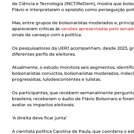
de Ciência e Tecnologia (INCT/ReDem), mostra que bolso
Flávio e interpretaram o episódio como perseguição polít
Mas, entre grupos de bolsonaristas moderados e, princi
apareceram críticas às
versões apresentadas pelo senad
sinais de cansaço com a política.
Os pesquisadores da UERJ acompanham, desde 2023, g
diferentes perfis de eleitores.
Atualmente, o estudo monitora seis segmentos, identif
bolsonaristas convictos, bolsonaristas moderados, indec
progressistas, lulodescontentes e lulistas.
Os participantes, que recebem semanalmente perguntas 
brasileira, receberam o áudio de Flávio Bolsonaro e for
avaliar os impactos eleitorais.
‘A direita deve ficar junta’
A cientista política Carolina de Paula, que coordena o e