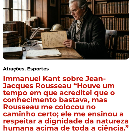
Atrações
,
Esportes
Immanuel Kant sobre Jean-
Jacques Rousseau “Houve um
tempo em que acreditei que o
conhecimento bastava, mas
Rousseau me colocou no
caminho certo; ele me ensinou a
respeitar a dignidade da natureza
humana acima de toda a ciência.”