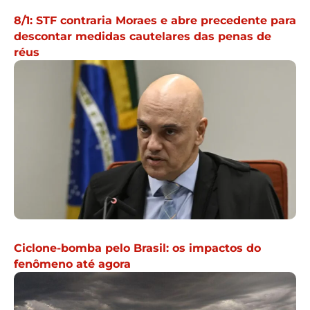
8/1: STF contraria Moraes e abre precedente para
descontar medidas cautelares das penas de
réus
Ciclone-bomba pelo Brasil: os impactos do
fenômeno até agora