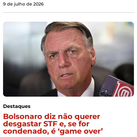
9 de julho de 2026
Destaques
Bolsonaro diz não querer
desgastar STF e, se for
condenado, é ‘game over’