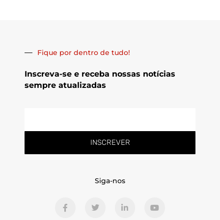
Fique por dentro de tudo!
Inscreva-se e receba nossas notícias
sempre atualizadas
E-
mail
INSCREVER
Siga-nos
F
T
L
Y
a
w
i
o
c
i
n
u