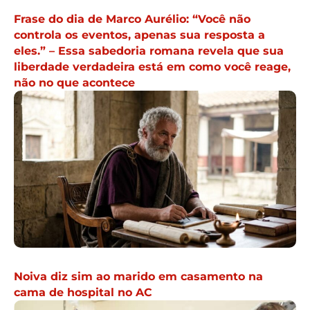
Frase do dia de Marco Aurélio: “Você não
controla os eventos, apenas sua resposta a
eles.” – Essa sabedoria romana revela que sua
liberdade verdadeira está em como você reage,
não no que acontece
Noiva diz sim ao marido em casamento na
cama de hospital no AC