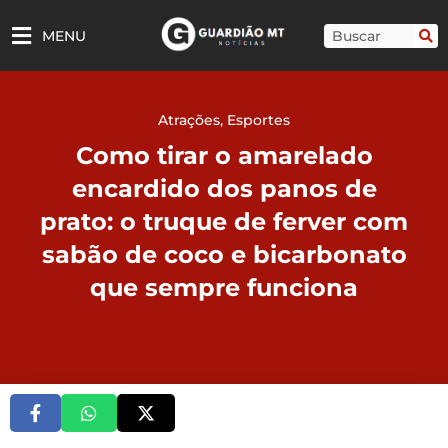
Ir
para
Pesquisar
MENU
o
conteúdo
Atrações
,
Esportes
Como tirar o amarelado
encardido dos panos de
prato: o truque de ferver com
sabão de coco e bicarbonato
que sempre funciona