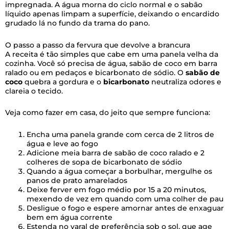
impregnada. A água morna do ciclo normal e o sabão
líquido apenas limpam a superfície, deixando o encardido
grudado lá no fundo da trama do pano.
O passo a passo da fervura que devolve a brancura
A receita é tão simples que cabe em uma panela velha da
cozinha. Você só precisa de água, sabão de coco em barra
ralado ou em pedaços e bicarbonato de sódio. O
sabão de
coco
quebra a gordura e o
bicarbonato
neutraliza odores e
clareia o tecido.
Veja como fazer em casa, do jeito que sempre funciona:
Encha uma panela grande com cerca de 2 litros de
água e leve ao fogo
Adicione meia barra de sabão de coco ralado e 2
colheres de sopa de bicarbonato de sódio
Quando a água começar a borbulhar, mergulhe os
panos de prato amarelados
Deixe ferver em fogo médio por 15 a 20 minutos,
mexendo de vez em quando com uma colher de pau
Desligue o fogo e espere amornar antes de enxaguar
bem em água corrente
Estenda no varal de preferência sob o sol, que age