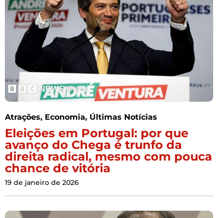
Atrações
,
Economia
,
Últimas Notícias
Eleições em Portugal: por que
avanço do Chega é trunfo da
direita radical, mesmo com pouca
chance de vitória
19 de janeiro de 2026