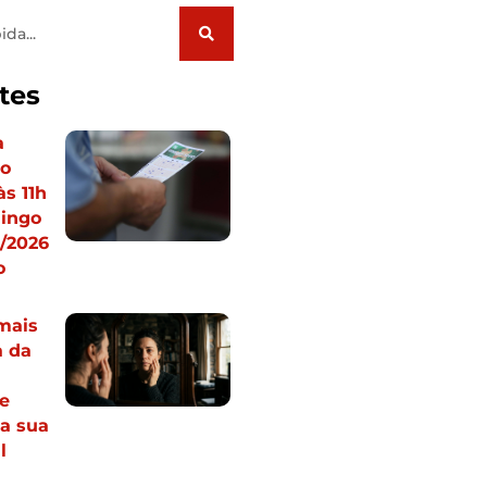
tes
a
 o
às 11h
ingo
8/2026
o
mais
a da
de
a sua
l