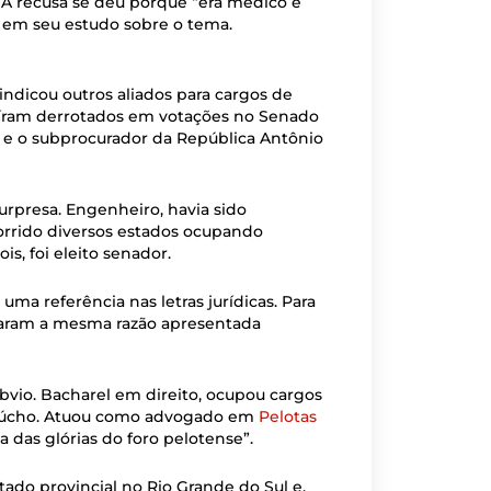
 A recusa se deu porque “era médico e
ra em seu estudo sobre o tema.
ndicou outros aliados para cargos de
 saíram derrotados em votações no Senado
z e o subprocurador da República Antônio
urpresa. Engenheiro, havia sido
orrido diversos estados ocupando
is, foi eleito senador.
uma referência nas letras jurídicas. Para
taram a mesma razão apresentada
io. Bacharel em direito, ocupou cargos
 gaúcho. Atuou como advogado em
Pelotas
a das glórias do foro pelotense”.
putado provincial no Rio Grande do Sul e,