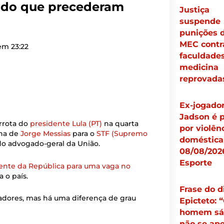
nado que precederam
Justiça
suspende
punições 
MEC contr
 em
23:22
faculdade
medicina
reprovada
Ex-jogado
Jadson é 
errota do
presidente Lula (PT)
na quarta
por violên
ha de
Jorge Messias
para o
STF (Supremo
doméstica
do advogado-geral da União.
08/08/202
Esporte
ente da República para uma vaga no
o país.
Frase do d
adores, mas há uma diferença de grau
Epicteto: 
homem sá
não se ap