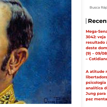
Pesquisar
Recen
Mega-Sen
3042: veja
resultado 
deste dom
(9) – 09/0
– Cotidian
A atitude 
libertador
psicologia
analítica 
Jung para 
paz menta