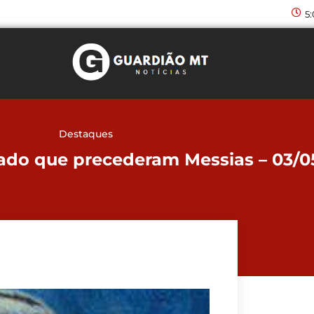
5
Destaques
ado que precederam Messias – 03/05