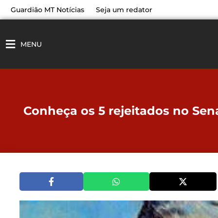
Ir
Guardião MT Notícias
Seja um redator
para
o
conteúdo
MENU
Conheça os 5 rejeitados no Sen