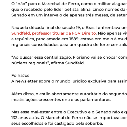
O “não” para o Marechal de Ferro, como o militar alag
que o recebido pelo líder petista, afinal cinco nomes da
Senado em um intervalo de apenas três meses, de sete
Naquela década final do século 19, o Brasil enfrentava 
Sundfeld, professor titular da FGV Direito
. Não apenas v
a república, proclamada em 1889; estava em meio à mu
regionais consolidados para um quadro de forte centrali
“Ao buscar essa centralização, Floriano vai se chocar c
núcleos regionais”, afirma Sundfeld.
FolhaJus
A newsletter sobre o mundo jurídico exclusiva para assi
Além disso, o estilo abertamente autoritário do segund
insatisfações crescentes entre os parlamentares.
Mas esse mal-estar entre o Executivo e o Senado não ex
132 anos atrás. O Marechal de Ferro não se importava co
seus escolhidos e foi castigado pela soberba.