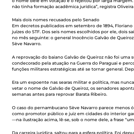
o nome dele em votação e o rejeitou por larga margem.
não tinha formação acadêmica jurídica”, registra Olivei
Mais dois nomes recusados pelo Senado
Em decretos publicados em setembro de 1894, Floriano i
juízes do STF. Dos seis nomes escolhidos por ele, dois
no mês seguinte: o general Inocêncio Galvão de Queiro
Sève Navarro.
A reprovação do baiano Galvão de Queiroz não foi uma s
condecorado pela atuação na Guerra do Paraguai e perc
funções militares estratégicas até se tornar general. Depo
Era um expoente nas searas militar e política, mas nunca 
vetar o nome de Galvão de Queiroz, os senadores apon
semanas antes para reprovar Barata Ribeiro.
O caso do pernambucano Sève Navarro parece menos óbv
como promotor público e juiz em cidades do interior
—na ilustração acima, lê-se, sob o nome dele, a frase “um
Da carreira jurídica, saltou para a esfera política. Foi de