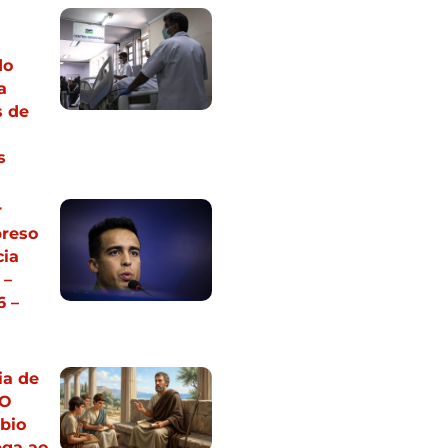
do
a
s de
s
r
preso
cia
 –
6 –
ia de
“O
bio
ega ao