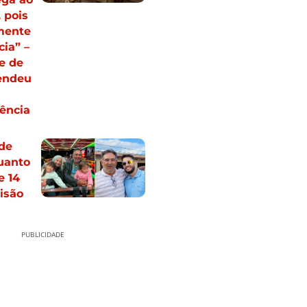
 pois
mente
cia” –
e de
endeu
ência
de
uanto
e 14
isão
PUBLICIDADE