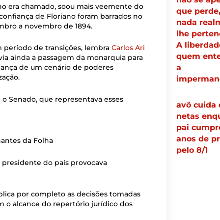
oano era chamado, soou mais veemente do
que perde,
 confiança de Floriano foram barrados no
nada real
mbro a novembro de 1894.
lhe perten
A liberdad
um período de transições, lembra
Carlos Ari
quem ent
ivia ainda a passagem da monarquia para
a
dança de um cenário de poderes
zação.
imperman
om o Senado, que representava esses
avô cuida 
netas enq
pai cumpr
anos de pr
nantes da Folha
pelo 8/1
o presidente do país provocava
plica por completo as decisões tomadas
m o alcance do repertório jurídico dos