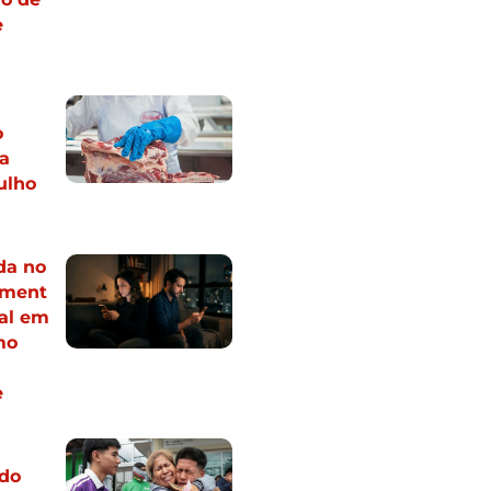
e
o
ua
ulho
da no
ament
al em
mo
e
do