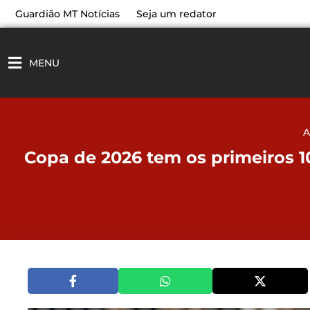
Ir
Guardião MT Notícias
Seja um redator
para
o
conteúdo
MENU
A
Copa de 2026 tem os primeiros 1