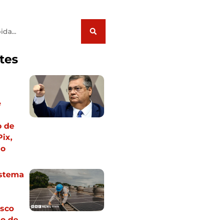
tes
e
o de
ix,
no
istema
isco
so de