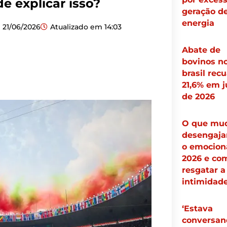
e explicar isso?
geração d
energia
21/06/2026
Atualizado em
14:03
Abate de
bovinos n
brasil rec
21,6% em j
de 2026
O que mu
desengaj
o emocion
2026 e co
resgatar a
intimidad
‘Estava
conversan