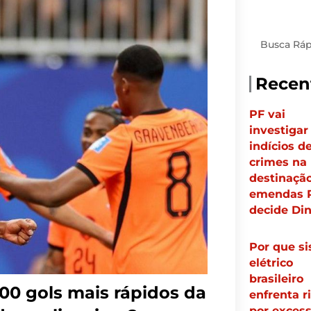
Pesquisar
Recen
PF vai
investigar
indícios d
crimes na
destinaçã
emendas P
decide Di
Por que s
elétrico
brasileiro
00 gols mais rápidos da
enfrenta r
por exces