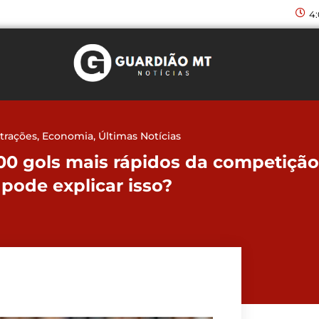
4
trações
,
Economia
,
Últimas Notícias
00 gols mais rápidos da competição
pode explicar isso?