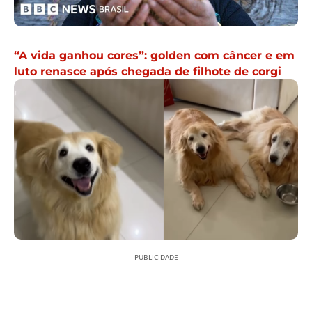
“A vida ganhou cores”: golden com câncer e em
luto renasce após chegada de filhote de corgi
PUBLICIDADE