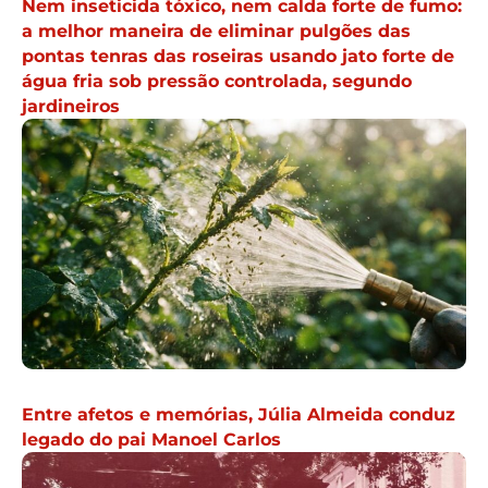
Nem inseticida tóxico, nem calda forte de fumo:
a melhor maneira de eliminar pulgões das
pontas tenras das roseiras usando jato forte de
água fria sob pressão controlada, segundo
jardineiros
Entre afetos e memórias, Júlia Almeida conduz
legado do pai Manoel Carlos