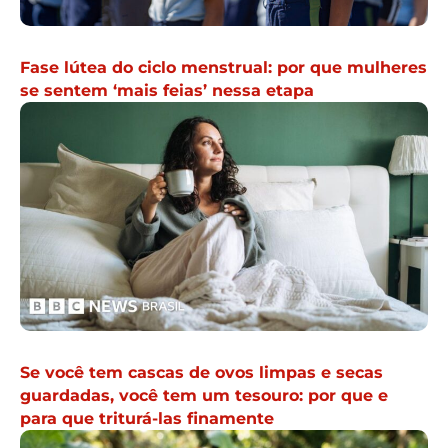
Fase lútea do ciclo menstrual: por que mulheres
se sentem ‘mais feias’ nessa etapa
Se você tem cascas de ovos limpas e secas
guardadas, você tem um tesouro: por que e
para que triturá-las finamente