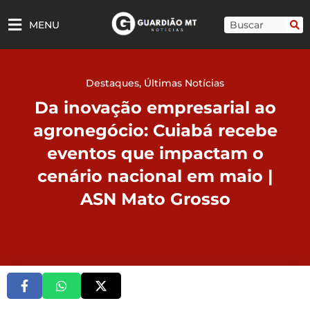
Ir
para
Pesquisar
MENU
o
conteúdo
Destaques
,
Últimas Notícias
Da inovação empresarial ao
agronegócio: Cuiabá recebe
eventos que impactam o
cenário nacional em maio |
ASN Mato Grosso