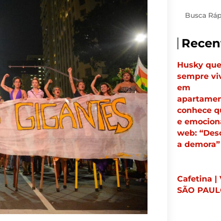
Pesquisar
Recen
Husky qu
sempre vi
em
apartame
conhece q
e emocion
web: “Des
a demora”
Cafetina |
SÃO PAU