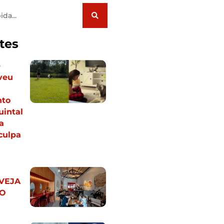
tes
e
veu
nto
uintal
a
culpa
 VEJA
LO