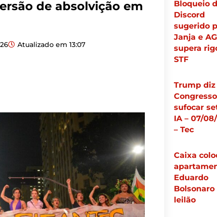
Bloqueio 
eversão de absolvição em
Discord
sugerido p
Janja e A
026
Atualizado em
13:07
supera rig
STF
Trump diz
Congresso
sufocar se
IA – 07/08
– Tec
Caixa colo
apartamen
Eduardo
Bolsonaro
leilão