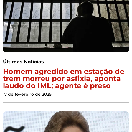
Últimas Notícias
Homem agredido em estação de
trem morreu por asfixia, aponta
laudo do IML; agente é preso
17 de fevereiro de 2025