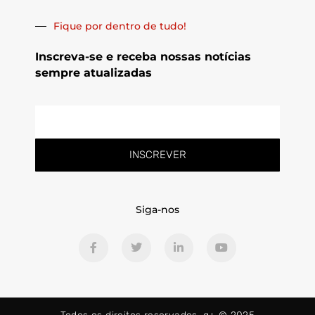
Fique por dentro de tudo!
Inscreva-se e receba nossas notícias
sempre atualizadas
E-
mail
INSCREVER
Siga-nos
F
T
L
Y
a
w
i
o
c
i
n
u
e
t
k
t
b
t
e
u
o
e
d
b
o
r
i
e