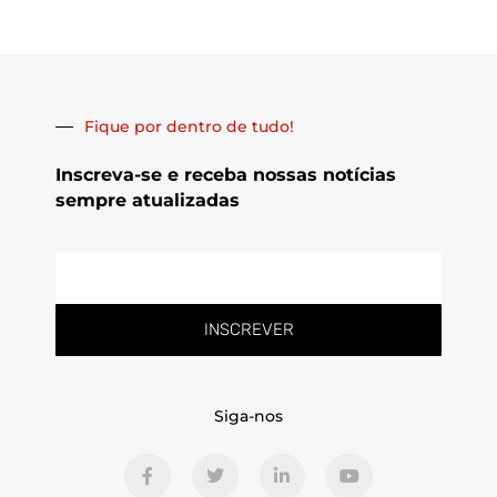
Fique por dentro de tudo!
Inscreva-se e receba nossas notícias
sempre atualizadas
E-
mail
INSCREVER
Siga-nos
F
T
L
Y
a
w
i
o
c
i
n
u