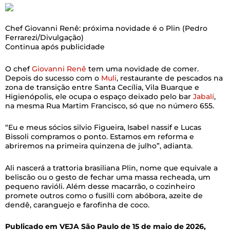
Chef Giovanni Renê: próxima novidade é o Plin
(Pedro
Ferrarezi/Divulgação)
Continua após publicidade
O chef
Giovanni Renê
tem uma novidade de comer.
Depois do sucesso com o
Muli
, restaurante de pescados na
zona de transição entre Santa Cecília, Vila Buarque e
Higienópolis, ele ocupa o espaço deixado pelo bar
Jabalí
,
na mesma Rua Martim Francisco, só que no número 655.
“Eu e meus sócios silvio Figueira, Isabel nassif e Lucas
Bissoli compramos o ponto. Estamos em reforma e
abriremos na primeira quinzena de julho”, adianta.
Ali nascerá a trattoria brasiliana Plin, nome que equivale a
beliscão ou o gesto de fechar uma massa recheada, um
pequeno ravióli. Além desse macarrão, o cozinheiro
promete outros como o fusilli com abóbora, azeite de
dendê, caranguejo e farofinha de coco.
Publicado em VEJA São Paulo de 15 de maio de 2026,