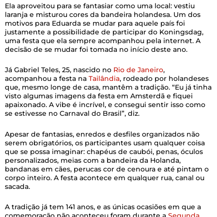
Ela aproveitou para se fantasiar como uma local: vestiu
laranja e misturou cores da bandeira holandesa. Um dos
motivos para Eduarda se mudar para aquele país foi
justamente a possibilidade de participar do Koningsdag,
uma festa que ela sempre acompanhou pela internet. A
decisão de se mudar foi tomada no início deste ano.
Já Gabriel Teles, 25, nascido no
Rio de Janeiro
,
acompanhou a festa na
Tailândia
, rodeado por holandeses
que, mesmo longe de casa, mantêm a tradição. “Eu já tinha
visto algumas imagens da festa em Amsterdã e fiquei
apaixonado. A vibe é incrível, e consegui sentir isso como
se estivesse no Carnaval do Brasil”, diz.
Apesar de fantasias, enredos e desfiles organizados não
serem obrigatórios, os participantes usam qualquer coisa
que se possa imaginar: chapéus de caubói, penas, óculos
personalizados, meias com a bandeira da Holanda,
bandanas em cães, perucas cor de cenoura e até pintam o
corpo inteiro. A festa acontece em qualquer rua, canal ou
sacada.
A tradição já tem 141 anos, e as únicas ocasiões em que a
comemoração não aconteceu foram durante a
Segunda