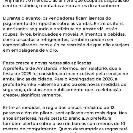
“vrijmarkt”, o mercado ao ar livre que ocupa as calçadas do
centro histórico, montadas ainda antes do amanhecer.
Durante o evento, os vendedores ficam isentos do
pagamento de impostos sobre as vendas. Entre os itens
autorizados, segundo a prefeitura de Amsterdã, estão
roupas, livros, brinquedos e móveis. Alimentos e bebidas,
como biscoitos e refrigerantes, também podem ser
comercializados, com a única restrição de que não estejam
em embalagens de vidro.
Festa cresce e novas regras são aplicadas
A prefeitura de Amsterdã informou, em relatório, que a
festa de 2025 foi considerada incontrolável pelo serviço de
ambulâncias da cidade. Para o Koningsdag de 2026, a
prefeita Femke Halsema anunciou seis novas medidas de
segurança, destacando publicamente que a celebração
cresceu significativamente.
Entre as medidas, a regra dos barcos –máximo de 12
pessoas além do piloto– será aplicada com mais rigor. Nos
anos anteriores, havia certa tolerância. A prefeitura
também alertou sobre o uso de barcos com menos de 10
metros de comprimento. Quem descumprir as regras terá