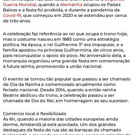
Guerra Mundial
, quando a
Alemanha
ocupou os Países
Baixos e a festa foi proibida, e durante a pandemia de
Covid-19
, que começou em 2020 e se estendeu por cerca
de três anos.
A celebração faz referência ao rei que ocupa o trono hoje,
mas o costume nasceu em 1885 como uma estratégia
política. Na época, o rei Guilherme 3º era impopular, e a
família apostou na princesa Guilhermina, de cinco anos,
para reconquistar o apoio do povo. No aniversário dela, a
monarquia organizou uma grande festa em comemoração
à futura rainha, promovendo a união nacional.
O evento se tornou tão popular que passou a ser chamado
de Dia da Rainha e comemorado anualmente como
feriado nacional. Desde 2014, quando a então rainha
Beatrix abdicou do trono, a celebração passou a ser
chamada de Dia do Rei, em homenagem ao seu sucessor.
Comércio local é flexibilizado
Às 6h, quando a maioria das cidades europeias ainda
dorme, Amsterdã já está acordada. Um dos grandes
destaques da festa de rua são as barracas do chamado