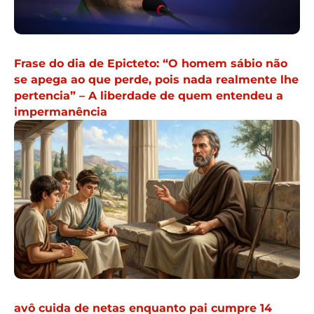
Frase do dia de Epicteto: “O homem sábio não
se apega ao que perde, pois nada realmente lhe
pertencia” – A liberdade de quem entendeu a
impermanência
avô cuida de netas enquanto pai cumpre 14