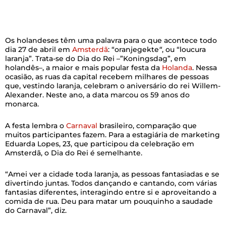
Os holandeses têm uma palavra para o que acontece todo
dia 27 de abril em
Amsterdã
: “oranjegekte
“
, ou “loucura
laranja”. Trata-se do Dia do Rei –”Koningsdag”, em
holandês–, a maior e mais popular festa da
Holanda
. Nessa
ocasião, as ruas da capital recebem milhares de pessoas
que, vestindo laranja, celebram o aniversário do rei Willem-
Alexander. Neste ano, a data marcou os 59 anos do
monarca.
A festa lembra o
Carnaval
brasileiro, comparação que
muitos participantes fazem. Para a estagiária de marketing
Eduarda Lopes, 23, que participou da celebração em
Amsterdã, o Dia do Rei é semelhante.
“Amei ver a cidade toda laranja, as pessoas fantasiadas e se
divertindo juntas. Todos dançando e cantando, com várias
fantasias diferentes, interagindo entre si e aproveitando a
comida de rua. Deu para matar um pouquinho a saudade
do Carnaval”, diz.