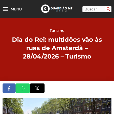
Ir
para
Pesquisar
MENU
o
conteúdo
Turismo
Dia do Rei: multidões vão às
ruas de Amsterdã –
28/04/2026 – Turismo