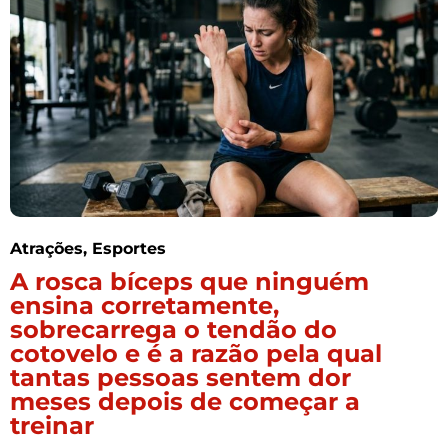
Atrações
,
Esportes
A rosca bíceps que ninguém
ensina corretamente,
sobrecarrega o tendão do
cotovelo e é a razão pela qual
tantas pessoas sentem dor
meses depois de começar a
treinar