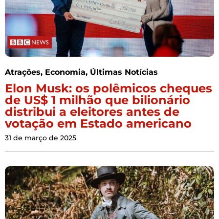
Atrações
,
Economia
,
Últimas Notícias
Elon Musk: os polêmicos cheques
de US$ 1 milhão que bilionário
distribui a eleitores antes de
votação em Estado americano
31 de março de 2025