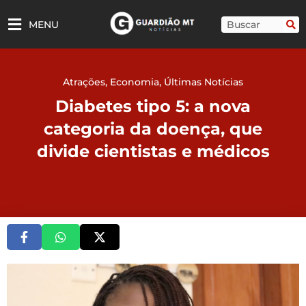
Ir
para
Pesquisar
MENU
o
conteúdo
Atrações
,
Economia
,
Últimas Notícias
Diabetes tipo 5: a nova
categoria da doença, que
divide cientistas e médicos