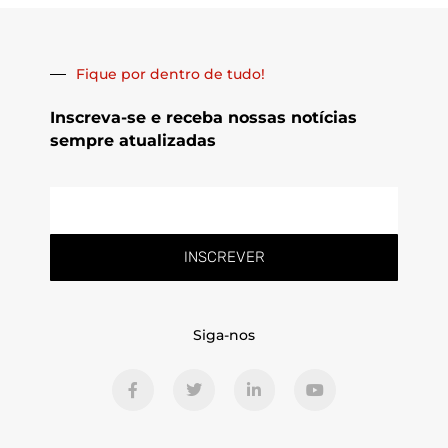
Fique por dentro de tudo!
Inscreva-se e receba nossas notícias
sempre atualizadas
E-
mail
INSCREVER
Siga-nos
F
T
L
Y
a
w
i
o
c
i
n
u
e
t
k
t
b
t
e
u