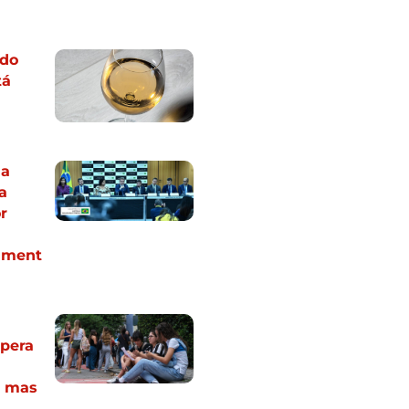
odo
tá
ia
a
r
iment
upera
, mas