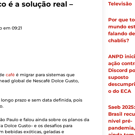
o é a solução real –
Televisão
Por que t
mundo es
do em
09:21
falando de
chablis?
ANPD inic
ação contr
Discord po
 de
café
é migrar para sistemas que
suposto
 head global de Nescafé Dolce Gusto,
descumpr
o do ECA
 longo prazo e sem data definida, pois
o.
Saeb 2025:
Brasil rec
ão Paulo e falou ainda sobre os planos da
nível pré-
a Dolce Gusto– e os desafios para
pandemia
m bebidas exóticas, geladas e
ainda tem