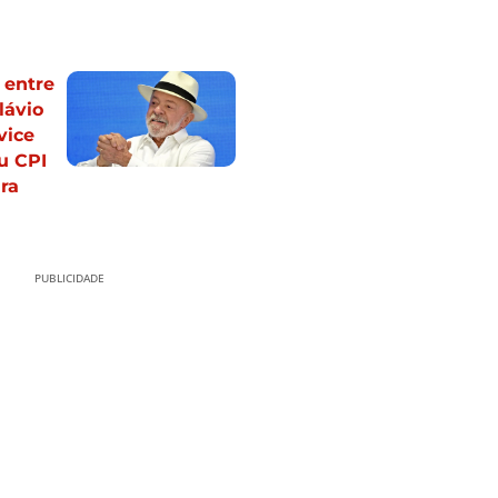
 entre
lávio
vice
u CPI
ra
PUBLICIDADE