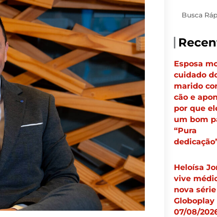
Pesquisar
Recen
Esposa mo
cuidado d
marido co
cão e apo
por que el
um bom pa
“Pura
dedicação
Heloísa Jo
vive médi
nova série
Globoplay 
07/08/2026