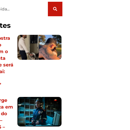
tes
stra
o
m o
nta
e será
i:
”
rge
ca em
 do
–
 –