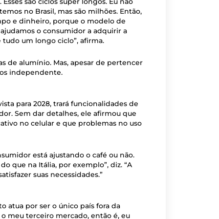
o. Esses são ciclos super longos. Eu não
mos no Brasil, mas são milhões. Então,
empo e dinheiro, porque o modelo de
 ajudamos o consumidor a adquirir a
tudo um longo ciclo”, afirma.
s de alumínio. Mas, apesar de pertencer
ios independente.
sta para 2028, trará funcionalidades de
dor. Sem dar detalhes, ele afirmou que
cativo no celular e que problemas no uso
nsumidor está ajustando o café ou não.
o que na Itália, por exemplo”, diz. “A
atisfazer suas necessidades.”
 atua por ser o único país fora da
 o meu terceiro mercado, então é, eu