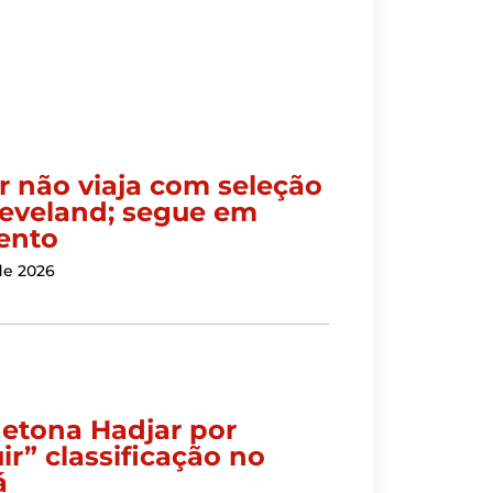
 não viaja com seleção
leveland; segue em
ento
de 2026
detona Hadjar por
ir” classificação no
á