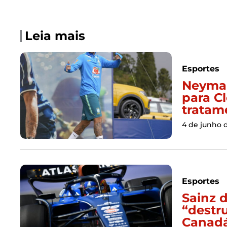
Leia mais
Esportes
Neymar
para C
tratam
4 de junho 
Esportes
Sainz 
“destru
Canad