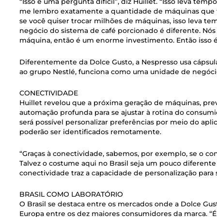
“Isso é uma pergunta difícil”, diz Huillet. “Isso leva temp
me lembro exatamente a quantidade de máquinas que te
se você quiser trocar milhões de máquinas, isso leva t
negócio do sistema de café porcionado é diferente. Nós
máquina, então é um enorme investimento. Então isso é 
Diferentemente da Dolce Gusto, a Nespresso usa cápsula
ao grupo Nestlé, funciona como uma unidade de negóc
CONECTIVIDADE
Huillet revelou que a próxima geração de máquinas, previ
automação profunda para se ajustar à rotina do consumi
será possível personalizar preferências por meio do apli
poderão ser identificados remotamente.
“Graças à conectividade, sabemos, por exemplo, se o co
Talvez o costume aqui no Brasil seja um pouco diferente d
conectividade traz a capacidade de personalização para s
BRASIL COMO LABORATÓRIO
O Brasil se destaca entre os mercados onde a Dolce Gusto
Europa entre os dez maiores consumidores da marca. “É