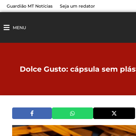
Ir
Guardião MT Notícias
Seja um redator
para
o
conteúdo
MENU
Dolce Gusto: cápsula sem plást