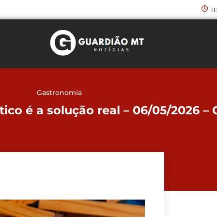
11
Gastronomia
ico é a solução real – 06/05/2026 –