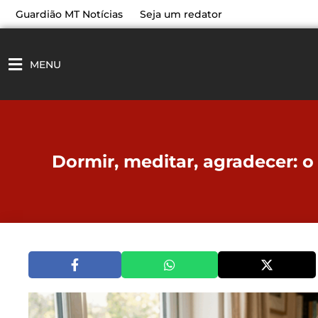
Ir
Guardião MT Notícias
Seja um redator
para
o
conteúdo
MENU
Dormir, meditar, agradecer: o