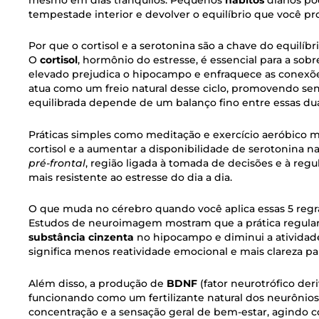
tempestade interior e devolver o equilíbrio que você pr
Por que o cortisol e a serotonina são a chave do equilíb
O
cortisol
, hormônio do estresse, é essencial para a so
elevado prejudica o hipocampo e enfraquece as conexõe
atua como um freio natural desse ciclo, promovendo sen
equilibrada depende de um balanço fino entre essas dua
Práticas simples como meditação e exercício aeróbico m
cortisol e a aumentar a disponibilidade de serotonina na 
pré-frontal
, região ligada à tomada de decisões e à reg
mais resistente ao estresse do dia a dia.
O que muda no cérebro quando você aplica essas 5 regra
Estudos de neuroimagem mostram que a prática regular
substância cinzenta
no hipocampo e diminui a atividade
significa menos reatividade emocional e mais clareza pa
Além disso, a produção de
BDNF
(fator neurotrófico der
funcionando como um fertilizante natural dos neurônios
concentração e a sensação geral de bem-estar, agindo 