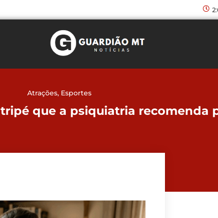
2
Atrações
,
Esportes
 tripé que a psiquiatria recomenda 