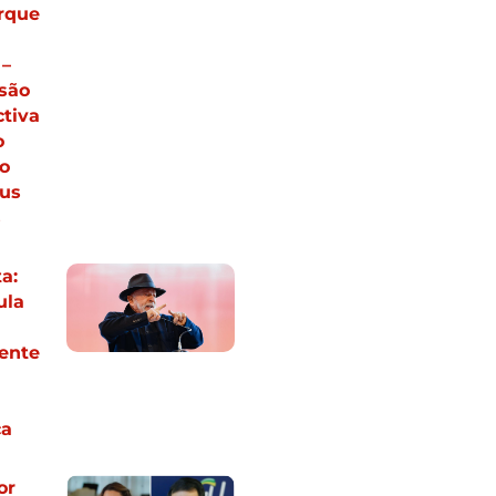
orque
 –
são
tiva
o
o
eus
s
a:
ula
ente
ca
or