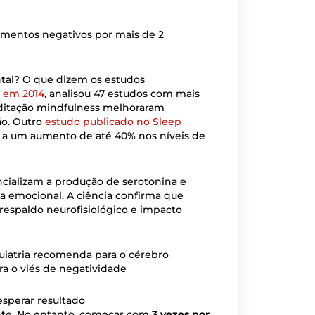
samentos negativos por mais de 2
tal? O que dizem os estudos
, em 2014
, analisou 47 estudos com mais
editação mindfulness melhoraram
ão. Outro
estudo publicado no Sleep
no a um aumento de até 40% nos níveis de
ializam a produção de serotonina e
ia emocional. A ciência confirma que
respaldo neurofisiológico e impacto
ra o viés de negatividade
esperar resultado
ente. No entanto, começar com
3 vezes por