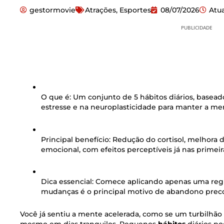
gestormovie
Atrações
,
Esportes
08/07/2026
Atu
PUBLICIDADE
O que é:
Um conjunto de 5 hábitos diários, basea
estresse e na neuroplasticidade para manter a men
Principal benefício:
Redução do cortisol, melhora 
emocional, com efeitos perceptíveis já nas primei
Dica essencial:
Comece aplicando apenas uma regr
mudanças é o principal motivo de abandono precoc
Você já sentiu a mente acelerada, como se um turbilhã
mesmo em dias tranquilos. Pequenos
hábitos
diários po