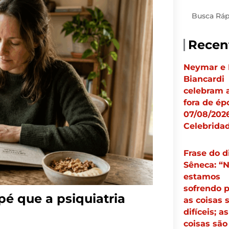
Pesquisar
Recen
Neymar e 
Biancardi
celebram a
fora de ép
07/08/2026
Celebrida
Frase do d
Sêneca: “
estamos
sofrendo 
pé que a psiquiatria
as coisas 
difíceis; as
coisas são