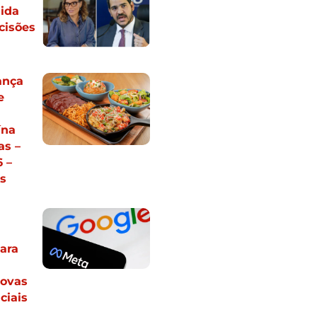
ida
cisões
ança
e
m
ína
s –
 –
s
ara
ovas
ciais