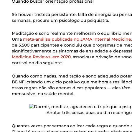
Quando buscar orientação profissional
Se houver tristeza persistente, falta de energia ou pen
semanas, procure um psicólogo ou psiquiatra.
Meditação e sono realmente melhoram o equilíbrio men
Uma
meta-análise publicada no JAMA Internal Medicine
de 3.500 participantes e concluiu que programas de m
significativamente os sintomas de ansiedade e depress
Medicine Reviews, em 2020
, associou a privação de so
cortisol no dia seguinte.
Quando combinadas, meditação e sono adequado potenc
BDNF, criando um ciclo positivo que melhora a resiliênc
essas regras não são apenas dicas populares — elas têm 
mensurável na saúde mental.
Anotar três coisas boas do dia reconfigu
Quantas vezes por semana aplicar cada regra e quando 
O ideal é que as cinco regras sejam praticadas diariam