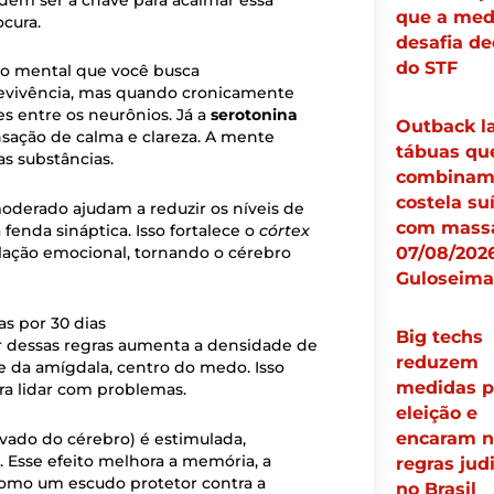
que a med
ocura.
desafia de
do STF
rio mental que você busca
brevivência, mas quando cronicamente
s entre os neurônios. Já a
serotonina
Outback l
sação de calma e clareza. A mente
tábuas qu
s substâncias.
combina
costela su
oderado ajudam a reduzir os níveis de
com massa
fenda sináptica. Isso fortalece o
córtex
ulação emocional, tornando o cérebro
07/08/2026
Guloseima
s por 30 dias
Big techs
 dessas regras aumenta a densidade de
reduzem
 da amígdala, centro do medo. Isso
medidas p
ra lidar com problemas.
eleição e
encaram n
ivado do cérebro) é estimulada,
. Esse efeito melhora a memória, a
regras judi
como um escudo protetor contra a
no Brasil