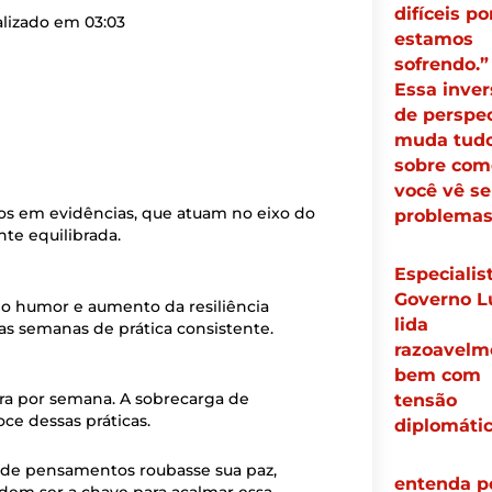
difíceis p
alizado em
03:03
estamos
sofrendo.”
Essa inver
de perspec
muda tud
sobre com
você vê s
dos em evidências, que atuam no eixo do
problema
te equilibrada.
Especialist
Governo L
do humor e aumento da resiliência
lida
ras semanas de prática consistente.
razoavelm
bem com
a por semana. A sobrecarga de
tensão
e dessas práticas.
diplomáti
o de pensamentos roubasse sua paz,
entenda p
dem ser a chave para acalmar essa