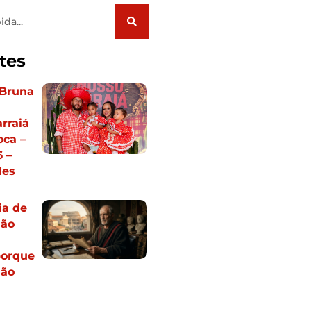
tes
Bruna
rraiá
oca –
 –
des
ia de
Não
porque
são