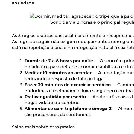
ansiedade.
Sono de 7 a 8 horas é o principal regul
As 5 regras práticas para acalmar a mente e recuperar o e
As regras a seguir não exigem equipamentos nem gran
está na repetição diária e na integração natural à sua ro
Dormir de 7 a 8 horas por noite
— O sono é o princ
horário fixo para deitar e acordar estabiliza o ciclo 
Meditar 10 minutos ao acordar
— A meditação mind
reduzindo a resposta de luta ou fuga.
Fazer 30 minutos de exercício aeróbico
— Caminhad
endorfinas e melhoram o fluxo sanguíneo cerebral
Praticar gratidão por escrito
— Anotar três coisas b
negatividade do cérebro.
Alimentar-se com triptofano e ômega-3
— Aliment
são precursores da serotonina.
Saiba mais sobre essa prática