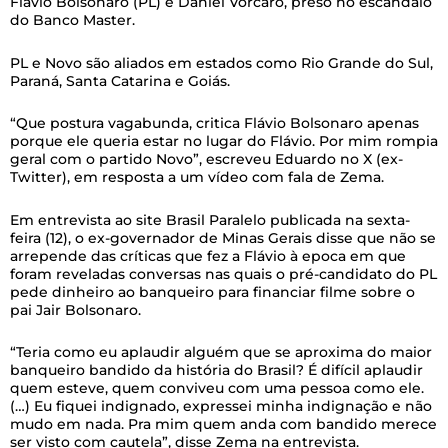
Flávio Bolsonaro (PL) e Daniel Vorcaro, preso no escândalo
do Banco Master.
PL e Novo são aliados em estados como Rio Grande do Sul,
Paraná, Santa Catarina e Goiás.
“Que postura vagabunda, critica Flávio Bolsonaro apenas
porque ele queria estar no lugar do Flávio. Por mim rompia
geral com o partido Novo”, escreveu Eduardo no X (ex-
Twitter), em resposta a um vídeo com fala de Zema.
Em entrevista ao site Brasil Paralelo publicada na sexta-
feira (12), o ex-governador de Minas Gerais disse que não se
arrepende das críticas que fez a Flávio à epoca em que
foram reveladas conversas nas quais o pré-candidato do PL
pede dinheiro ao banqueiro para financiar filme sobre o
pai Jair Bolsonaro.
“Teria como eu aplaudir alguém que se aproxima do maior
banqueiro bandido da história do Brasil? É difícil aplaudir
quem esteve, quem conviveu com uma pessoa como ele.
(…) Eu fiquei indignado, expressei minha indignação e não
mudo em nada. Pra mim quem anda com bandido merece
ser visto com cautela”, disse Zema na entrevista.